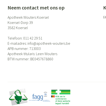
Neem contact met ons op
K
Apotheek Wouters Koersel
F
Koersel-Dorp 39
3582
Koersel
Telefoon:
011 42 29 51
E-mailadres:
info@
apotheek-wouters.be
APB nummer:
713003
Apotheek titularis:
Leen Wouters
BTW nummer:
BE0457678860