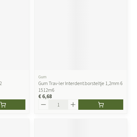
ende middelen
Parfums en geurproducten
Gum
2
Gum Trav-ler Interdent.borsteltje 1,2mm 6
1512m6
CBD
€ 6,68
Aantal