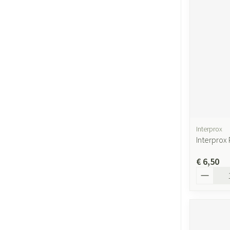
Gezichtsverzor
Pigmentstoornis
Gevoelige huid - 
huid
Gemengde huid
Doffe huid
Toon meer
Interprox
Interprox 
Snurken
€ 6,50
Aantal