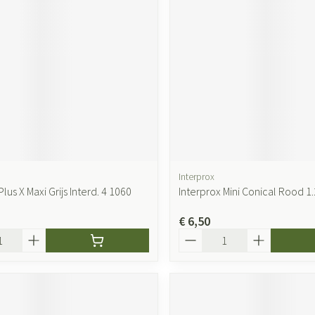
ging
Supplementen
Insectenwer
sen
geïrriteerde
Interprox
Plus X Maxi Grijs Interd. 4 1060
Interprox Mini Conical Rood 1.
Zelfbruiner
Scheren
€ 6,50
Aantal