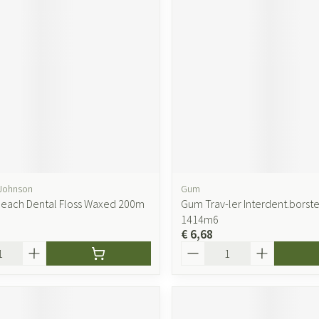
Johnson
Gum
each Dental Floss Waxed 200m
Gum Trav-ler Interdent.borst
1414m6
€ 6,68
Aantal