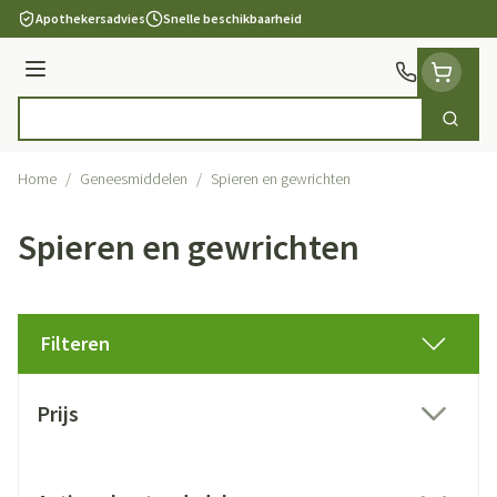
Ga naar de inhoud
Apothekersadvies
Snelle beschikbaarheid
Menu
Zoek
Product, merk, categorie...
Home
/
Geneesmiddelen
/
Spieren en gewrichten
Spieren en gewrichten
Filteren
Doorgaan naar productlijst
Prijs
filter