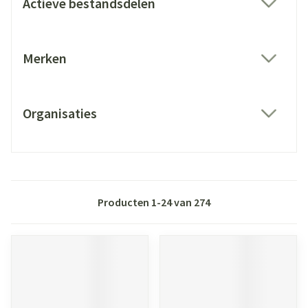
Actieve bestandsdelen
filter
Merken
filter
Organisaties
filter
Producten
1
-
24
van
274