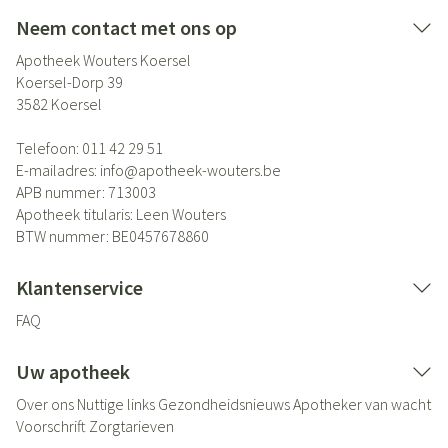
Neem contact met ons op
Apotheek Wouters Koersel
Koersel-Dorp 39
3582
Koersel
Telefoon:
011 42 29 51
E-mailadres:
info@
apotheek-wouters.be
APB nummer:
713003
Apotheek titularis:
Leen Wouters
BTW nummer:
BE0457678860
Klantenservice
FAQ
Uw apotheek
Over ons
Nuttige links
Gezondheidsnieuws
Apotheker van wacht
Voorschrift
Zorgtarieven