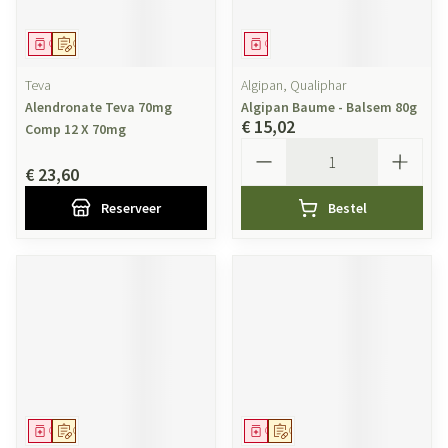
Geneesmiddel
Op voorschrift
Geneesmiddel
Teva
Algipan, Qualiphar
Alendronate Teva 70mg
Algipan Baume - Balsem 80g
€ 15,02
Comp 12 X 70mg
Aantal
€ 23,60
Reserveer
Bestel
Geneesmiddel
Op voorschrift
Geneesmiddel
Op voorschrift