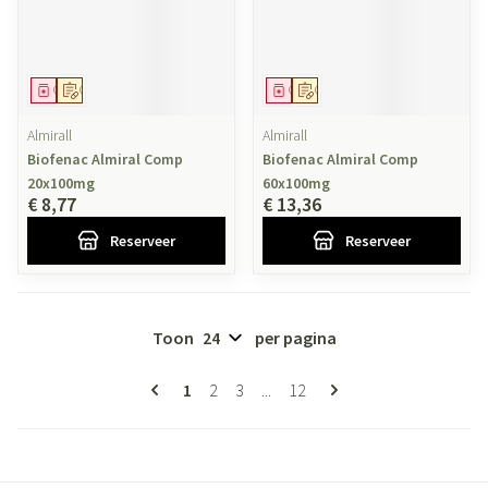
Geneesmiddel
Op voorschrift
Geneesmiddel
Op voorschrift
Almirall
Almirall
Biofenac Almiral Comp
Biofenac Almiral Comp
20x100mg
60x100mg
€ 8,77
€ 13,36
Reserveer
Reserveer
Toon
per pagina
Pagina's
U lees momenteel pagina
Pagina
Pagina
Pagina
1
2
3
...
12