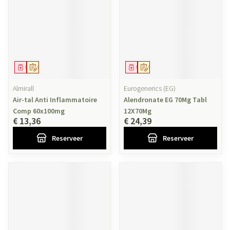
Geneesmiddel
Op voorschrift
Geneesmiddel
Op voorschrift
Almirall
Eurogenerics (EG)
Air-tal Anti Inflammatoire
Alendronate EG 70Mg Tabl
Comp 60x100mg
12X70Mg
€ 13,36
€ 24,39
Reserveer
Reserveer