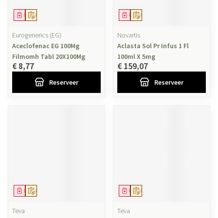
Geneesmiddel
Op voorschrift
Geneesmiddel
Op voorschrift
Eurogenerics (EG)
Novartis
Aceclofenac EG 100Mg
Aclasta Sol Pr Infus 1 Fl
Filmomh Tabl 20X100Mg
100ml X 5mg
€ 8,77
€ 159,07
Reserveer
Reserveer
Geneesmiddel
Op voorschrift
Geneesmiddel
Op voorschrift
Teva
Teva