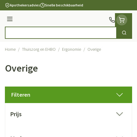
Ga naar de inhoud
Apothekersadvies
Snelle beschikbaarheid
Menu
Zoek
Product, merk, categorie...
Home
/
Thuiszorg en EHBO
/
Ergonomie
/
Overige
Overige
Filteren
Doorgaan naar productlijst
Prijs
filter