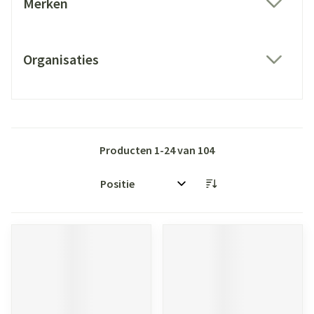
Merken
filter
Organisaties
filter
Producten
1
-
24
van
104
Sorteer op: