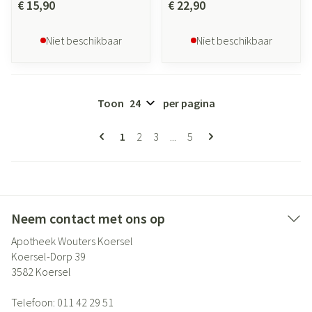
€ 15,90
€ 22,90
Niet beschikbaar
Niet beschikbaar
Toon
per pagina
Pagina's
U lees momenteel pagina
Pagina
Pagina
Pagina
1
2
3
...
5
Neem contact met ons op
Apotheek Wouters Koersel
Koersel-Dorp 39
3582
Koersel
Telefoon:
011 42 29 51