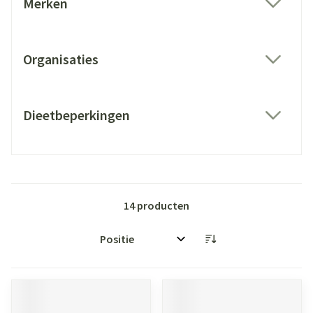
Merken
filter
Organisaties
filter
Dieetbeperkingen
filter
14
producten
Sorteer op: