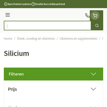
Ga naar de inhoud
Apothekersadvies
Snelle beschikbaarheid
Menu
Zoek
Product, merk, categorie...
Home
/
Dieet, voeding en vitamines
/
Vitamines en supplementen
/
Sil
Silicium
Filteren
Doorgaan naar productlijst
Prijs
filter