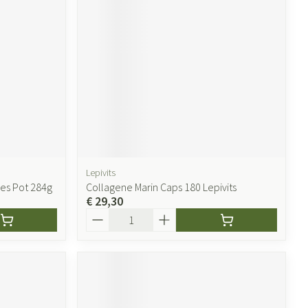
ende middelen
Parfums en geurproducten
Lepivits
des Pot 284g
Collagene Marin Caps 180 Lepivits
€ 29,30
CBD
Aantal