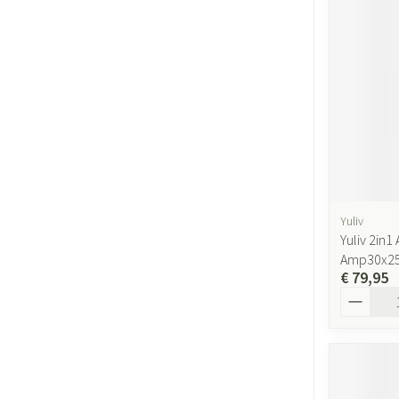
Yuliv
Yuliv 2in1
Amp30x2
€ 79,95
Aantal