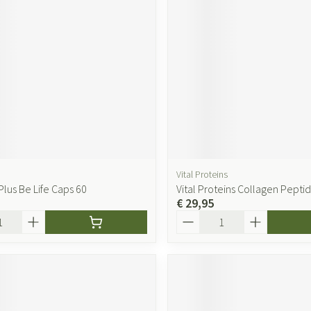
ging
Supplementen
Insectenwer
sen
geïrriteerde
Vital Proteins
Plus Be Life Caps 60
Vital Proteins Collagen Pepti
€ 29,95
Zelfbruiner
Scheren
Aantal