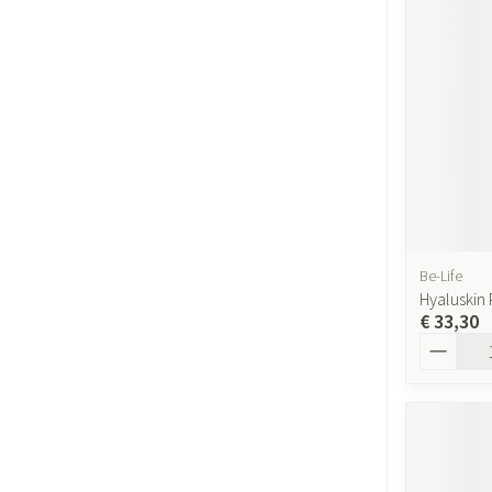
Gezichtsverzor
Pigmentstoornis
Gevoelige huid - 
huid
Gemengde huid
Doffe huid
Toon meer
Be-Life
Hyaluskin 
€ 33,30
Snurken
Aantal