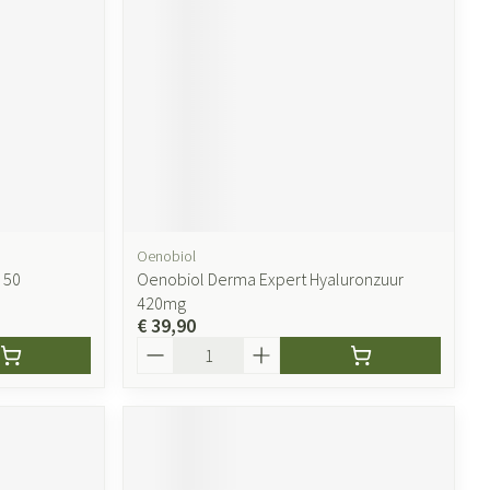
Oenobiol
 50
Oenobiol Derma Expert Hyaluronzuur
420mg
€ 39,90
Aantal