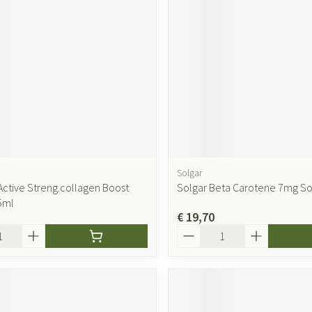
Solgar
 Active Streng.collagen Boost
Solgar Beta Carotene 7mg So
5ml
€ 19,70
Aantal