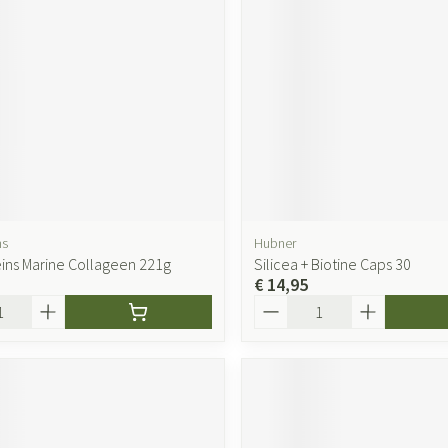
ns
Hubner
eins Marine Collageen 221g
Silicea + Biotine Caps 30
€ 14,95
Aantal