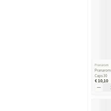
Pranarom
Pranarom 
Caps 30
€ 10,10
Aantal