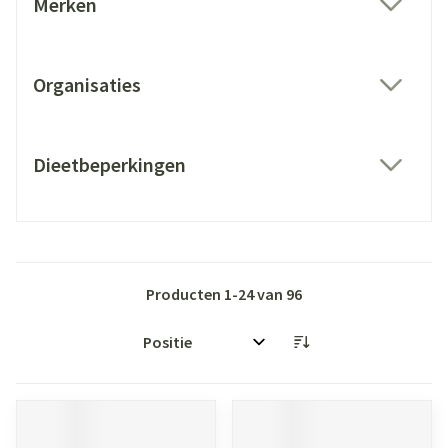
Merken
filter
Organisaties
filter
Dieetbeperkingen
filter
Producten
1
-
24
van
96
Sorteer op: