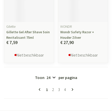
Gilette
WONDR
Gillette Gel After Shave Soin
Wondr Safety Razor +
Revitalisant 75ml
Houder Zilver
€ 7,59
€ 27,90
Niet beschikbaar
Niet beschikbaar
Toon
per pagina
Pagina's
U lees momenteel pagina
Pagina
Pagina
Pagina
1
2
3
4