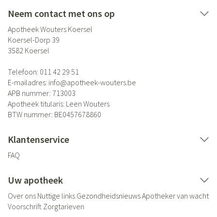
Neem contact met ons op
Apotheek Wouters Koersel
Koersel-Dorp 39
3582
Koersel
Telefoon:
011 42 29 51
E-mailadres:
info@
apotheek-wouters.be
APB nummer:
713003
Apotheek titularis:
Leen Wouters
BTW nummer:
BE0457678860
Klantenservice
FAQ
Uw apotheek
Over ons
Nuttige links
Gezondheidsnieuws
Apotheker van wacht
Voorschrift
Zorgtarieven