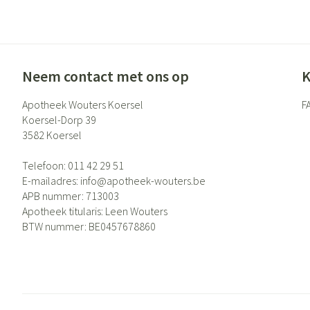
Neem contact met ons op
K
Apotheek Wouters Koersel
F
Koersel-Dorp 39
3582
Koersel
Telefoon:
011 42 29 51
E-mailadres:
info@
apotheek-wouters.be
APB nummer:
713003
Apotheek titularis:
Leen Wouters
BTW nummer:
BE0457678860