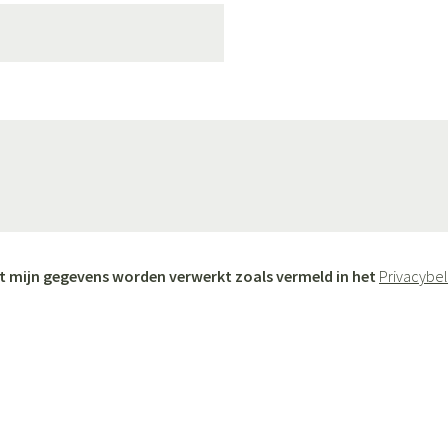
ging
Supplementen
Insectenwer
sen
geïrriteerde
dat mijn gegevens worden verwerkt zoals vermeld in het
Privacybe
Zelfbruiner
Scheren