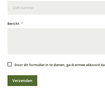
Gezichtsverzor
Pigmentstoornis
Gevoelige huid - 
Bericht
huid
Gemengde huid
Doffe huid
Toon meer
Door dit formulier in te dienen, ga ik ermee akkoord 
Snurken
Verzenden