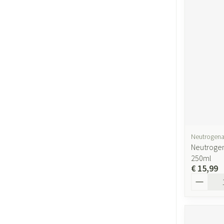
Gezichtsverzor
Pigmentstoornis
Gevoelige huid - 
huid
Gemengde huid
Doffe huid
Toon meer
Neutrogen
Neutrogen
Snurken
250ml
€ 15,99
Aantal