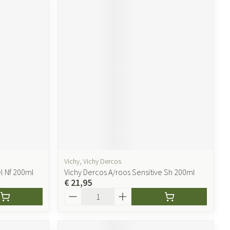
Vichy, Vichy Dercos
l Nf 200ml
Vichy Dercos A/roos Sensitive Sh 200ml
€ 21,95
Aantal