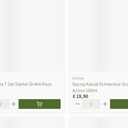
ging
Supplementen
Insectenwer
sen
geïrriteerde
a
Ducray
a T Gel Sterke Sh Anti Roos
Ducray Kelual Ds Intensive 
Zelfbruiner
Scheren
A/roos 100ml
€ 18,90
Aantal