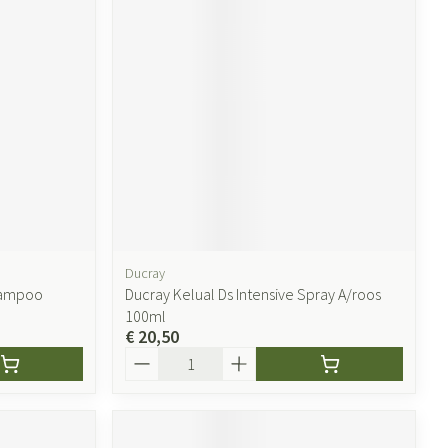
ende middelen
Parfums en geurproducten
Ducray
Shampoo
Ducray Kelual Ds Intensive Spray A/roos
CBD
100ml
€ 20,50
Aantal