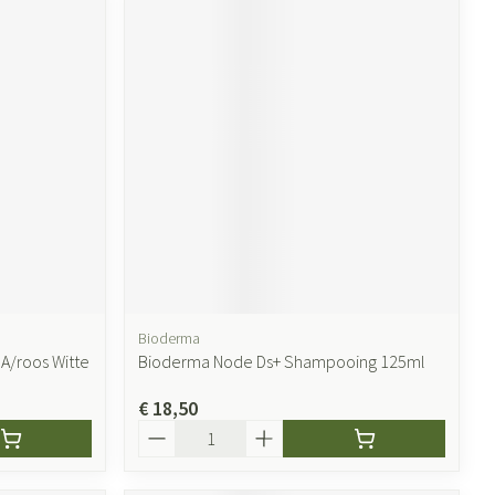
Bioderma
A/roos Witte
Bioderma Node Ds+ Shampooing 125ml
€ 18,50
Aantal