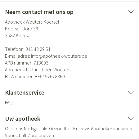
Neem contact met ons op
Apotheek Wouters Koersel
Koersel-Dorp 39
3582
Koersel
Telefoon:
011 42 29 51
E-mailadres:
info@
apotheek-wouters.be
APB nummer:
713003
Apotheek titularis:
Leen Wouters
BTW nummer:
BE0457678860
Klantenservice
FAQ
Uw apotheek
Over ons
Nuttige links
Gezondheidsnieuws
Apotheker van wacht
Voorschrift
Zorgtarieven