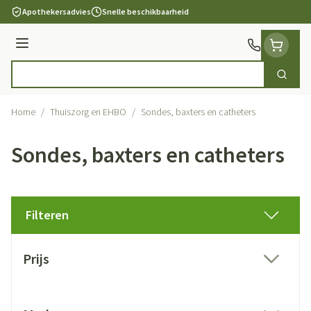
Ga naar de inhoud
Apothekersadvies
Snelle beschikbaarheid
Menu
Zoek
Product, merk, categorie...
Home
/
Thuiszorg en EHBO
/
Sondes, baxters en catheters
Sondes, baxters en catheters
Filteren
Doorgaan naar productlijst
Prijs
filter