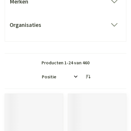
Merken
filter
Organisaties
filter
Producten
1
-
24
van
460
Sorteer op: