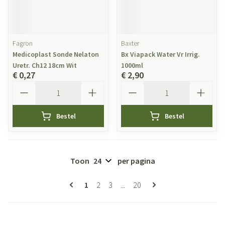
Fagron
Baxter
Medicoplast Sonde Nelaton
Bx Viapack Water Vr Irrig.
Uretr. Ch12 18cm Wit
1000ml
€ 0,27
€ 2,90
Aantal
Aantal
Bestel
Bestel
Toon
per pagina
Pagina's
U lees momenteel pagina
Pagina
Pagina
Pagina
1
2
3
...
20