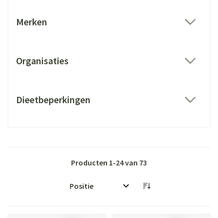
Merken
filter
Organisaties
filter
Dieetbeperkingen
filter
Producten
1
-
24
van
73
Sorteer op: