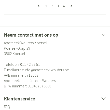
Pagina's
U lees momenteel pagina
Pagina
Pagina
Pagina
1
2
3
4
Neem contact met ons op
Apotheek Wouters Koersel
Koersel-Dorp 39
3582
Koersel
Telefoon:
011 42 29 51
E-mailadres:
info@
apotheek-wouters.be
APB nummer:
713003
Apotheek titularis:
Leen Wouters
BTW nummer:
BE0457678860
Klantenservice
FAQ