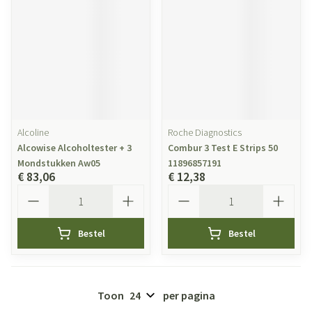
Alcoline
Roche Diagnostics
Alcowise Alcoholtester + 3
Combur 3 Test E Strips 50
Mondstukken Aw05
11896857191
€ 83,06
€ 12,38
Aantal
Aantal
Bestel
Bestel
Toon
per pagina