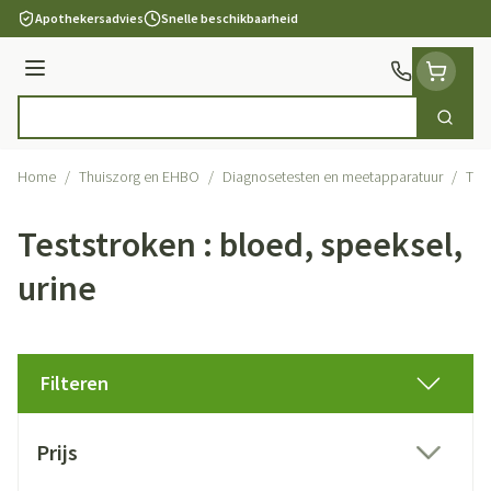
Ga naar de inhoud
Apothekersadvies
Snelle beschikbaarheid
Menu
Zoek
Product, merk, categorie...
Home
/
Thuiszorg en EHBO
/
Diagnosetesten en meetapparatuur
/
Test
Teststroken : bloed, speeksel,
urine
Filteren
Doorgaan naar productlijst
Prijs
filter