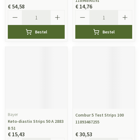
11896890191
€ 54,58
€ 14,76
Aantal
Aantal
Bestel
Bestel
Bayer
Combur 5 Test Strips 100
Keto-diastix Strips 50 A 2883
11893467255
B 51
€ 15,43
€ 30,53