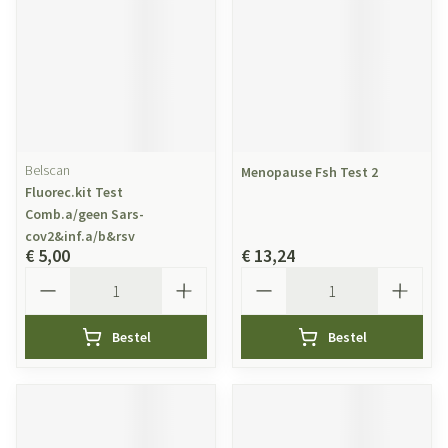
Belscan
Menopause Fsh Test 2
Fluorec.kit Test
Comb.a/geen Sars-
cov2&inf.a/b&rsv
€ 5,00
€ 13,24
Aantal
Aantal
Bestel
Bestel