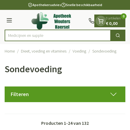
Dia 1 van 1
Ga naar de inhoud
Apothekersadvies
Snelle beschikbaarheid
0
0 artikelen
Menu
€ 0,00
M
Zoek
Product, merk, categorie...
Home
/
Dieet, voeding en vitamines
/
Voeding
/
Sondevoeding
Sondevoeding
Filteren
Producten
1
-
24
van
132