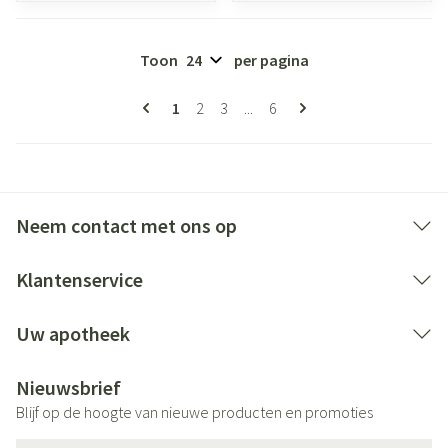
Toon
per pagina
Pagina's
U lees momenteel pagina
Pagina
Pagina
Pagina
1
2
3
...
6
Neem contact met ons op
Klantenservice
Uw apotheek
Nieuwsbrief
Blijf op de hoogte van nieuwe producten en promoties