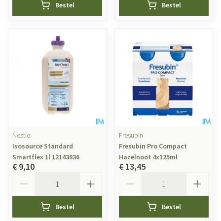
Bestel
Bestel
Nestle
Fresubin
Isosource Standard
Fresubin Pro Compact
Smartflex 1l 12143836
Hazelnoot 4x125ml
€ 9,10
€ 13,45
Aantal
Aantal
Bestel
Bestel