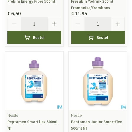
Frebini Energy Fibre 500ml
Fresubin Yodrink 200ml
Framboise/framboos
€ 6,50
€ 11,95
Aantal
Aantal
Bestel
Bestel
Nestle
Nestle
Peptamen Smartflex 500ml
Peptamen Junior Smartflex
Nf
500ml Nf