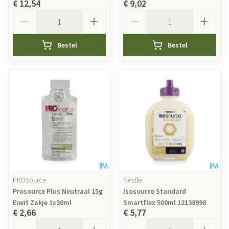
€ 12,54
€ 9,02
Aantal
Aantal
Bestel
Bestel
PROSource
Nestle
Prosource Plus Neutraal 15g
Isosource Standard
Eiwit Zakje 1x30ml
Smartflex 500ml 12138998
€ 2,66
€ 5,77
Aantal
Aantal