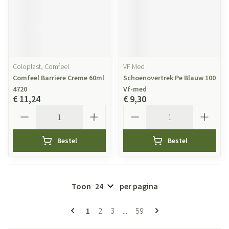
Coloplast, Comfeel
VF Med
Comfeel Barriere Creme 60ml
Schoenovertrek Pe Blauw 100
4720
Vf-med
€ 11,24
€ 9,30
Aantal
Aantal
Bestel
Bestel
Toon
per pagina
Pagina's
U lees momenteel pagina
Pagina
Pagina
Pagina
1
2
3
...
59