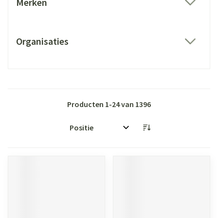
Merken
filter
Organisaties
filter
Producten
1
-
24
van
1396
Sorteer op: