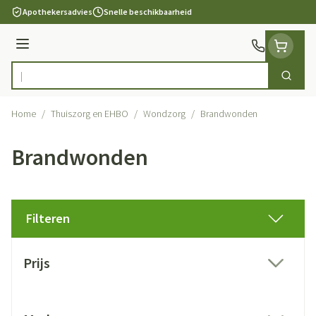
Ga naar de inhoud
Apothekersadvies
Snelle beschikbaarheid
Menu
Zoek
Product, merk, categorie...
Home
/
Thuiszorg en EHBO
/
Wondzorg
/
Brandwonden
Brandwonden
Filteren
Doorgaan naar productlijst
Prijs
filter