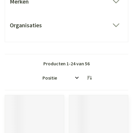
Merken
filter
Organisaties
filter
Producten
1
-
24
van
56
Sorteer op: