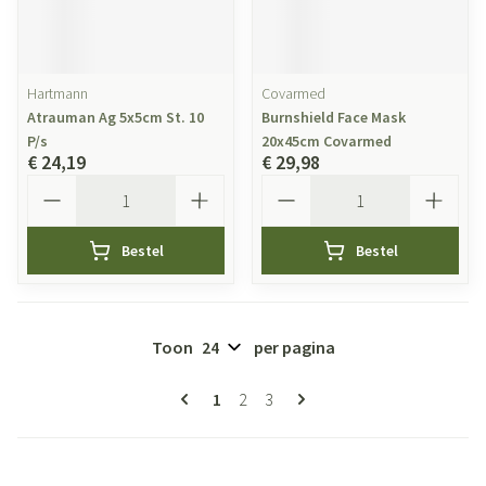
Hartmann
Covarmed
Atrauman Ag 5x5cm St. 10
Burnshield Face Mask
P/s
20x45cm Covarmed
€ 24,19
€ 29,98
Aantal
Aantal
Bestel
Bestel
Toon
per pagina
Pagina's
U lees momenteel pagina
Pagina
Pagina
1
2
3