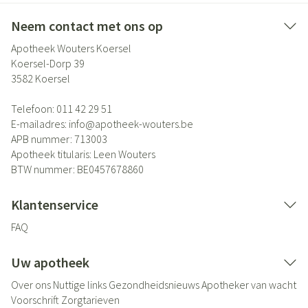
Neem contact met ons op
Apotheek Wouters Koersel
Koersel-Dorp 39
3582
Koersel
Telefoon:
011 42 29 51
E-mailadres:
info@
apotheek-wouters.be
APB nummer:
713003
Apotheek titularis:
Leen Wouters
BTW nummer:
BE0457678860
Klantenservice
FAQ
Uw apotheek
Over ons
Nuttige links
Gezondheidsnieuws
Apotheker van wacht
Voorschrift
Zorgtarieven