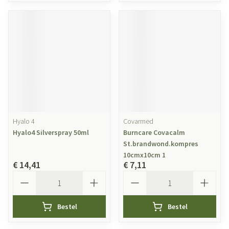
Hyalo 4
Covarmed
Hyalo4 Silverspray 50ml
Burncare Covacalm
St.brandwond.kompres
10cmx10cm 1
€ 14,41
€ 7,11
Aantal
Aantal
Bestel
Bestel