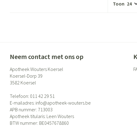
Gezichtsverzor
Toon
Pigmentstoornis
Gevoelige huid - 
huid
Gemengde huid
Doffe huid
Neem contact met ons op
K
Toon meer
Apotheek Wouters Koersel
F
Koersel-Dorp 39
3582
Koersel
Snurken
Telefoon:
011 42 29 51
E-mailadres:
info@
apotheek-wouters.be
APB nummer:
713003
Apotheek titularis:
Leen Wouters
BTW nummer:
BE0457678860