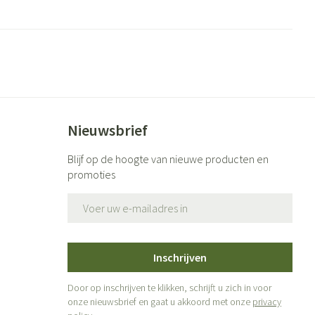
ende middelen
Parfums en geurproducten
Nieuwsbrief
Blijf op de hoogte van nieuwe producten en
promoties
E-mail adres
CBD
Inschrijven
Door op inschrijven te klikken, schrijft u zich in voor
onze nieuwsbrief en gaat u akkoord met onze
privacy