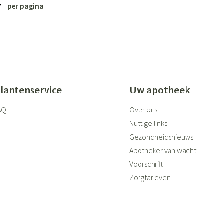
ging
Supplementen
Insectenwer
per pagina
sen
geïrriteerde
lantenservice
Uw apotheek
AQ
Over ons
Nuttige links
Gezondheidsnieuws
Zelfbruiner
Scheren
Apotheker van wacht
Voorschrift
Zorgtarieven