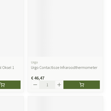
ende middelen
Parfums en geurproducten
Urgo
 Oksel 1
Urgo Contactloze Infraroodthermometer
CBD
€ 46,47
Aantal