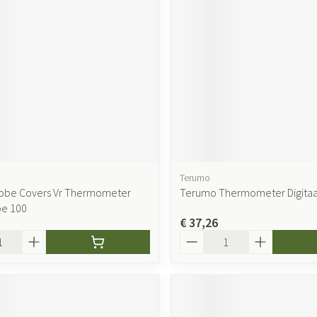
ging
Supplementen
Insectenwer
sen
geïrriteerde
Terumo
obe Covers Vr Thermometer
Terumo Thermometer Digitaal
pe 100
Zelfbruiner
Scheren
€ 37,26
Aantal