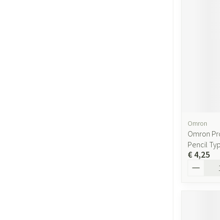
Gezichtsverzor
Pigmentstoornis
Gevoelige huid - 
huid
Gemengde huid
Doffe huid
Toon meer
Omron
Omron Pr
Pencil Ty
Snurken
€ 4,25
Aantal