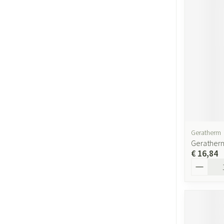
Geratherm
Gerather
€ 16,84
Aantal