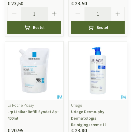
€ 23,50
€ 23,50
Aantal
Aantal
Bestel
Bestel
La Roche Posay
Uriage
Lrp Lipikar Refill Syndet Ap+
Uriage Dermo-phy
400ml
Dermatologis.
Reinigingscreme 1l
€ 20,95
€ 23,80