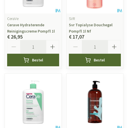
CeraVe
SVR
Cerave Hydraterende
Svr Topialyse Douchegel
Reinigingscreme Pompfl 1l
Pompfl 1l Nf
€ 26,95
€ 17,07
Aantal
Aantal
Bestel
Bestel