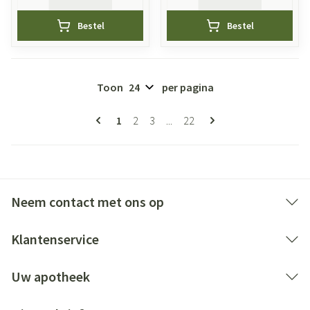
Bestel
Bestel
Toon
per pagina
Pagina's
U lees momenteel pagina
Pagina
Pagina
Pagina
1
2
3
...
22
Neem contact met ons op
Klantenservice
Uw apotheek