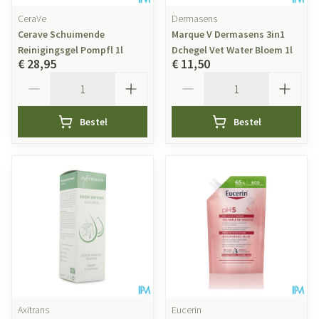
CeraVe
Dermasens
Cerave Schuimende
Marque V Dermasens 3in1
Reinigingsgel Pompfl 1l
Dchegel Vet Water Bloem 1l
€ 28,95
€ 11,50
Aantal
Aantal
Bestel
Bestel
Axitrans
Eucerin