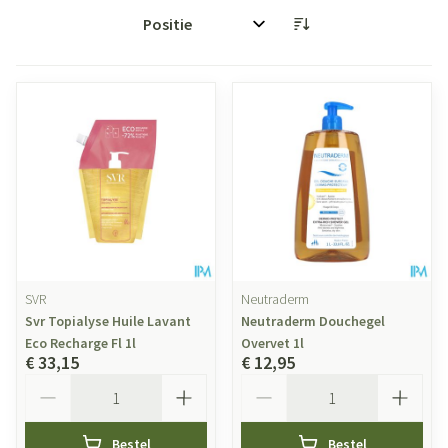
Sorteer op:
SVR
Neutraderm
Svr Topialyse Huile Lavant
Neutraderm Douchegel
Eco Recharge Fl 1l
Overvet 1l
€ 33,15
€ 12,95
Aantal
Aantal
Bestel
Bestel