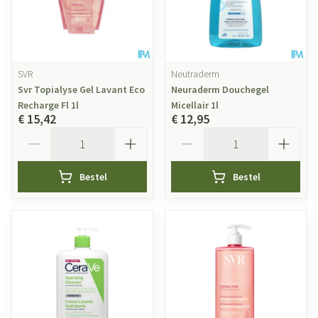
SVR
Neutraderm
Svr Topialyse Gel Lavant Eco
Neuraderm Douchegel
Recharge Fl 1l
Micellair 1l
€ 15,42
€ 12,95
Aantal
Aantal
Bestel
Bestel