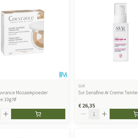
accessoires
Mondmaskers
ging
Supplementen
Insectenwer
sen
geïrriteerde
SVR
uvrance Mozaiekpoeder
Svr Sensifine Ar Creme Teinte
Zelfbruiner
Scheren
de 10g Nf
€ 26,35
Aantal