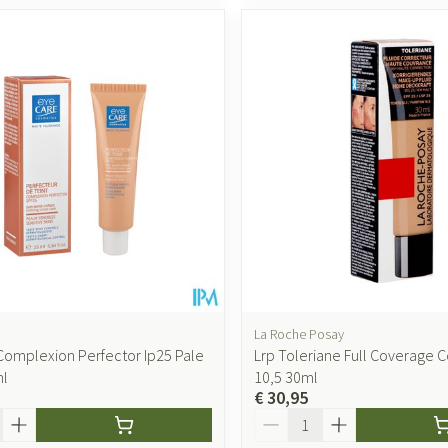
La Roche Posay
Complexion Perfector Ip25 Pale
Lrp Toleriane Full Coverage C
ml
10,5 30ml
€ 30,95
Aantal