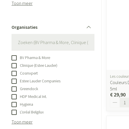
Aerosol accessoi
Toon meer
Eelt
Zuurstof
Eksteroog - likdo
Ademhalingsste
Toon meer
Organisaties
filter
Spieren en gewr
Specifiek voor
Naalden en spui
BV Pharma & More
Lichaamsverzorg
Spuiten
Clinique (Estee Lauder)
Infecties
Deodorant
Oplossing voor in
Cosmxpert
Les couleur
Estee Lauder Companies
Gezichtsverzorgi
Naalden
Couleurs D
Luizen
5ml
Greendock
Naalden voor ins
€ 29,90
HDP Medical Int.
pennaalden
Aantal
Hygiena
Toon meer
Diagnostica
L'oréal Belgilux
Toon meer