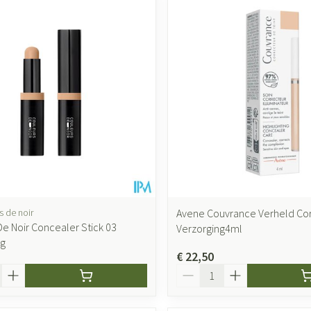
s de noir
Avene Couvrance Verheld Co
De Noir Concealer Stick 03
Verzorging4ml
2g
€ 22,50
Aantal