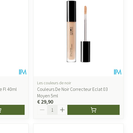
ende middelen
Parfums en geurproducten
Les couleurs de noir
e Fl 40ml
Couleurs De Noir Correcteur Eclat 03
CBD
Moyen 5ml
€ 29,90
Aantal