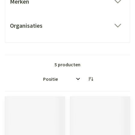
Merken
filter
Organisaties
filter
5
producten
Sorteer op: