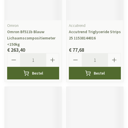
Omron
Accutrend
Omron Bf511b Blauw
Accutrend Triglyceride Strips
Lichaamscompositiemeter
25 11538144016
<150kg
€ 263,40
€ 77,68
Aantal
Aantal
Bestel
Bestel