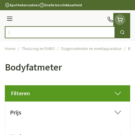
Ga naar de inhoud
Apothekersadvies
Snelle beschikbaarheid
Menu
Zoek
Product, merk, categorie...
Home
/
Thuiszorg en EHBO
/
Diagnosetesten en meetapparatuur
/
Bod
Bodyfatmeter
Filteren
Doorgaan naar productlijst
Prijs
filter