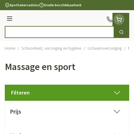
Ga naar de inhoud
Apothekersadvies
Snelle beschikbaarheid
Menu
Zoek
Product, merk, categorie...
Home
/
Schoonheid, verzorging en hygiëne
/
Lichaamsverzorging
/
Mas
Massage en sport
Filteren
Doorgaan naar productlijst
Prijs
filter