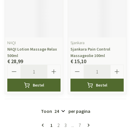
NAQI
Sjankara
NAQI Lotion Massage Relax
Sjankara Pain Control
500ml
Massageolie 100ml
€ 28,99
€ 15,10
Aantal
Aantal
Bestel
Bestel
Toon
per pagina
Pagina's
U lees momenteel pagina
Pagina
Pagina
Pagina
1
2
3
...
7