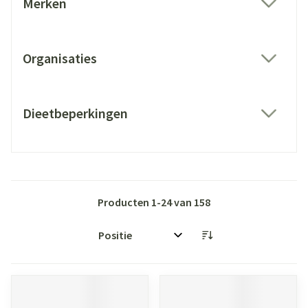
Merken
filter
Organisaties
filter
Dieetbeperkingen
filter
Producten
1
-
24
van
158
Sorteer op: