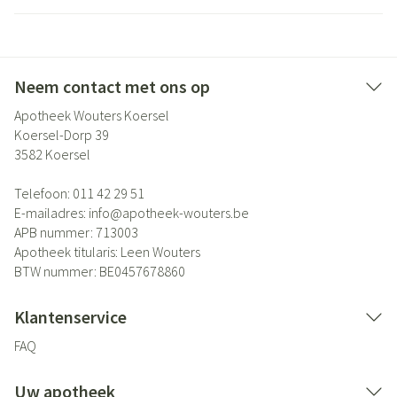
Neem contact met ons op
Apotheek Wouters Koersel
Koersel-Dorp 39
3582
Koersel
Telefoon:
011 42 29 51
E-mailadres:
info@
apotheek-wouters.be
APB nummer:
713003
Apotheek titularis:
Leen Wouters
BTW nummer:
BE0457678860
Klantenservice
FAQ
Uw apotheek