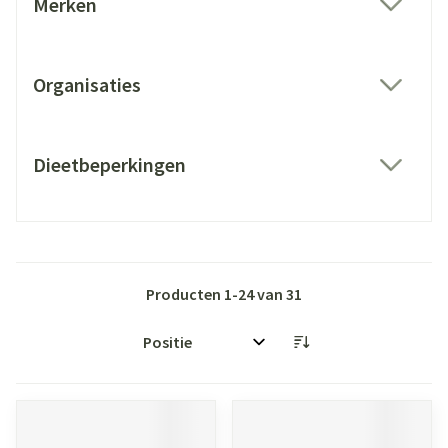
Merken
filter
Organisaties
filter
Dieetbeperkingen
filter
Producten
1
-
24
van
31
Sorteer op: