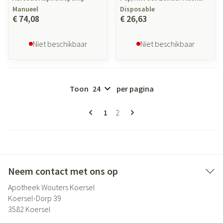
Manueel
Disposable
€ 74,08
€ 26,63
Niet beschikbaar
Niet beschikbaar
Toon
per pagina
Pagina's
U lees momenteel pagina
Pagina
1
2
Neem contact met ons op
Apotheek Wouters Koersel
Koersel-Dorp 39
3582
Koersel