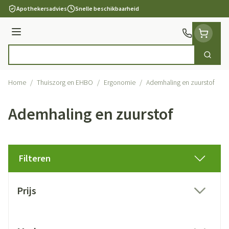
Ga naar de inhoud
Apothekersadvies
Snelle beschikbaarheid
Menu
Zoek
Product, merk, categorie...
Home
/
Thuiszorg en EHBO
/
Ergonomie
/
Ademhaling en zuurstof
Ademhaling en zuurstof
Filteren
Doorgaan naar productlijst
Prijs
filter