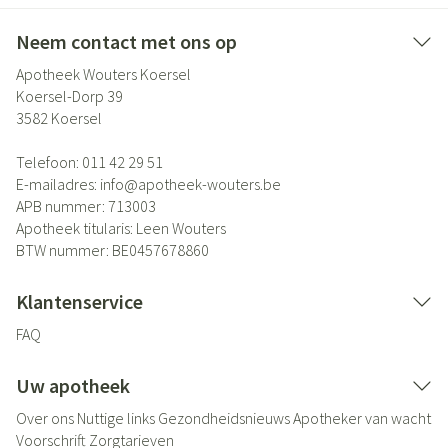
Neem contact met ons op
Apotheek Wouters Koersel
Koersel-Dorp 39
3582
Koersel
Telefoon:
011 42 29 51
E-mailadres:
info@
apotheek-wouters.be
APB nummer:
713003
Apotheek titularis:
Leen Wouters
BTW nummer:
BE0457678860
Klantenservice
FAQ
Uw apotheek
Over ons
Nuttige links
Gezondheidsnieuws
Apotheker van wacht
Voorschrift
Zorgtarieven