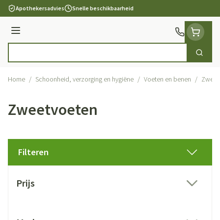
Ga naar de inhoud
Apothekersadvies
Snelle beschikbaarheid
Menu
Zoek
Product, merk, categorie...
Home
/
Schoonheid, verzorging en hygiëne
/
Voeten en benen
/
Zweet
Zweetvoeten
Filteren
Doorgaan naar productlijst
Prijs
filter