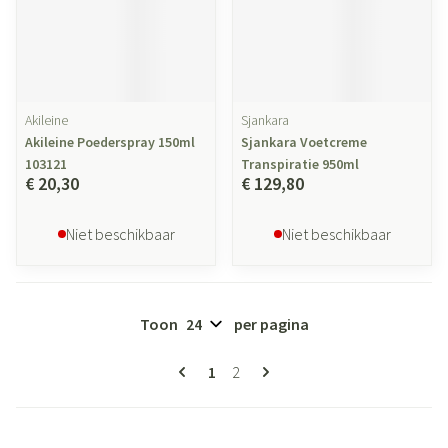
Akileine
Sjankara
Akileine Poederspray 150ml
Sjankara Voetcreme
103121
Transpiratie 950ml
€ 20,30
€ 129,80
Niet beschikbaar
Niet beschikbaar
Toon
per pagina
Pagina's
U lees momenteel pagina
Pagina
1
2