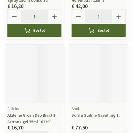
Spray 150ml Consulta
Hervulbaar 125ml
€ 16,20
€ 42,00
Aantal
Aantal
Bestel
Bestel
Akileine
Sorifa
Akileine Groen Deo Biactif
Sorifa Sudine Navulling 1l
A/trans.gel 75ml 103190
€ 16,70
€ 77,50