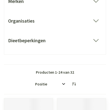
Merken
filter
Organisaties
filter
Dieetbeperkingen
filter
Producten
1
-
24
van
32
Sorteer op: