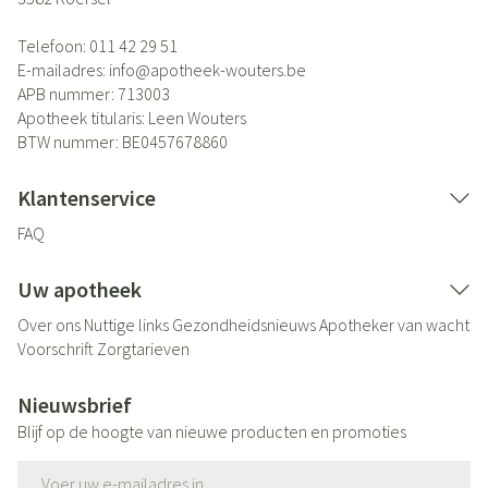
Telefoon:
011 42 29 51
E-mailadres:
info@
apotheek-wouters.be
APB nummer:
713003
Apotheek titularis:
Leen Wouters
BTW nummer:
BE0457678860
Klantenservice
FAQ
Uw apotheek
Over ons
Nuttige links
Gezondheidsnieuws
Apotheker van wacht
Voorschrift
Zorgtarieven
Nieuwsbrief
Blijf op de hoogte van nieuwe producten en promoties
E-mail adres