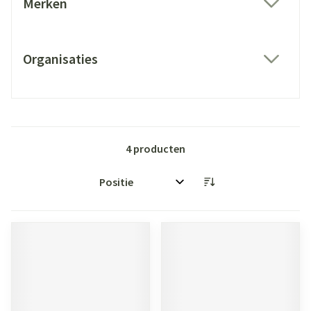
Merken
filter
Organisaties
filter
4
producten
Sorteer op: