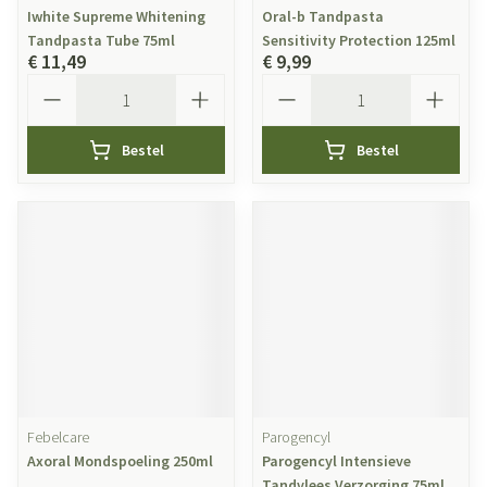
Iwhite Supreme Whitening
Oral-b Tandpasta
Tandpasta Tube 75ml
Sensitivity Protection 125ml
€ 11,49
€ 9,99
Aantal
Aantal
Bestel
Bestel
Febelcare
Parogencyl
Axoral Mondspoeling 250ml
Parogencyl Intensieve
Tandvlees Verzorging 75ml