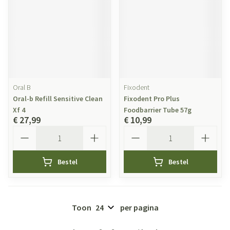
Oral B
Fixodent
Oral-b Refill Sensitive Clean
Fixodent Pro Plus
Xf 4
Foodbarrier Tube 57g
€ 27,99
€ 10,99
Aantal
Aantal
Bestel
Bestel
Toon
per pagina
Pagina's