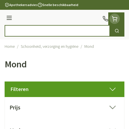
Ga naar de inhoud
Apothekersadvies
Snelle beschikbaarheid
Menu
Zoek
Product, merk, categorie...
Home
/
Schoonheid, verzorging en hygiëne
/
Mond
Mond
Filteren
Doorgaan naar productlijst
Prijs
filter