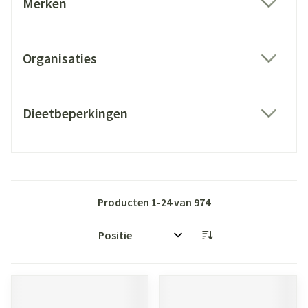
Merken
filter
Organisaties
filter
Dieetbeperkingen
filter
Producten
1
-
24
van
974
Sorteer op: