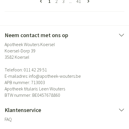
U lees momenteel pagina
Pagina
Pagina
Pagina
1
2
3
...
41
Neem contact met ons op
Apotheek Wouters Koersel
Koersel-Dorp 39
3582
Koersel
Telefoon:
011 42 29 51
E-mailadres:
info@
apotheek-wouters.be
APB nummer:
713003
Apotheek titularis:
Leen Wouters
BTW nummer:
BE0457678860
Klantenservice
FAQ