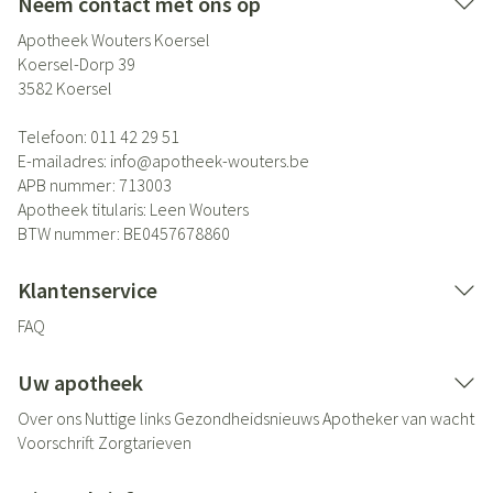
Neem contact met ons op
Apotheek Wouters Koersel
Koersel-Dorp 39
3582
Koersel
Telefoon:
011 42 29 51
E-mailadres:
info@
apotheek-wouters.be
APB nummer:
713003
Apotheek titularis:
Leen Wouters
BTW nummer:
BE0457678860
Klantenservice
FAQ
Uw apotheek
Over ons
Nuttige links
Gezondheidsnieuws
Apotheker van wacht
Voorschrift
Zorgtarieven