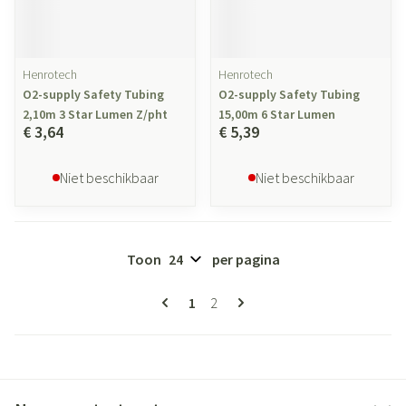
Henrotech
Henrotech
O2-supply Safety Tubing
O2-supply Safety Tubing
2,10m 3 Star Lumen Z/pht
15,00m 6 Star Lumen
€ 3,64
€ 5,39
Niet beschikbaar
Niet beschikbaar
Toon
per pagina
Pagina's
U lees momenteel pagina
Pagina
1
2