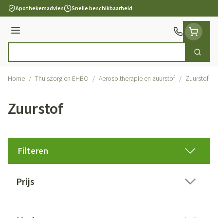
Ga naar de inhoud
Apothekersadvies
Snelle beschikbaarheid
Menu
Zoek
Product, merk, categorie...
Home
/
Thuiszorg en EHBO
/
Aerosoltherapie en zuurstof
/
Zuurstof
Zuurstof
Filteren
Doorgaan naar productlijst
Prijs
filter