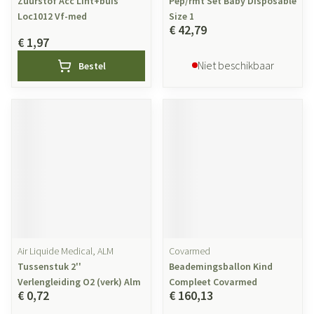
Zuurstof Acc Lint+buis
Pep/rmt Set Baby Disposable
Loc1012 Vf-med
Size 1
€ 42,79
€ 1,97
Niet beschikbaar
Bestel
Air Liquide Medical, ALM
Covarmed
Tussenstuk 2''
Beademingsballon Kind
Verlengleiding O2 (verk) Alm
Compleet Covarmed
€ 0,72
€ 160,13