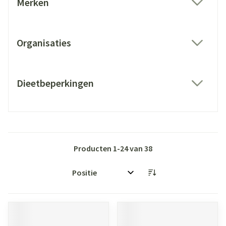
Merken
filter
Organisaties
filter
Dieetbeperkingen
filter
Producten
1
-
24
van
38
Sorteer op: