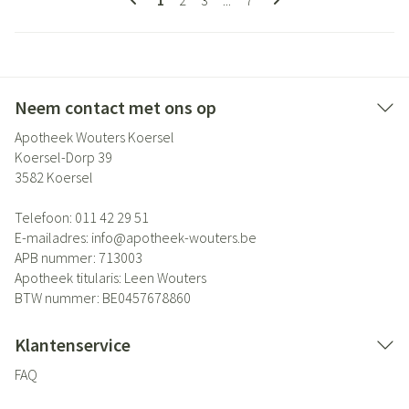
1
2
3
...
7
Neem contact met ons op
Apotheek Wouters Koersel
Koersel-Dorp 39
3582
Koersel
Telefoon:
011 42 29 51
E-mailadres:
info@
apotheek-wouters.be
APB nummer:
713003
Apotheek titularis:
Leen Wouters
BTW nummer:
BE0457678860
Klantenservice
FAQ