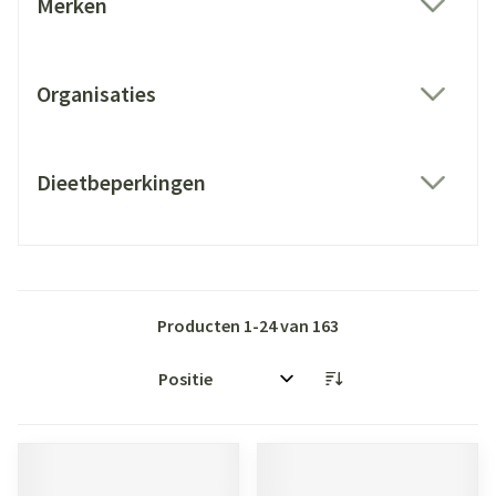
Merken
filter
Organisaties
filter
Dieetbeperkingen
filter
Producten
1
-
24
van
163
Sorteer op: