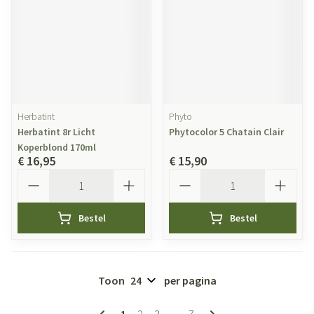
Herbatint
Phyto
Herbatint 8r Licht
Phytocolor 5 Chatain Clair
Koperblond 170ml
€ 16,95
€ 15,90
Aantal
Aantal
Bestel
Bestel
Toon
per pagina
Pagina's
U lees momenteel pagina
Pagina
Pagina
Pagina