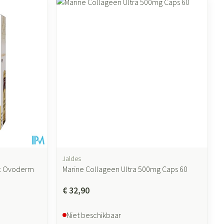
ende middelen
Parfums en geurproducten
Jaldes
ex Ovoderm
Marine Collageen Ultra 500mg Caps 60
CBD
€ 32,90
Niet beschikbaar