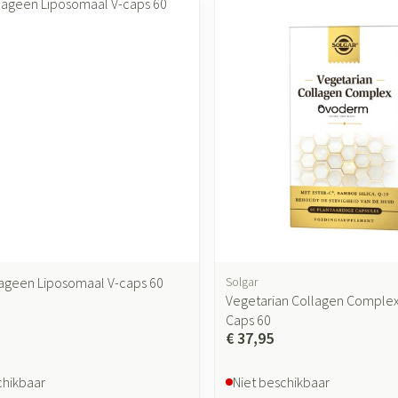
accessoires
Mondmaskers
ging
Supplementen
Insectenwer
sen
geïrriteerde
lageen Liposomaal V-caps 60
Solgar
Vegetarian Collagen Compl
Zelfbruiner
Scheren
Caps 60
€ 37,95
chikbaar
Niet beschikbaar