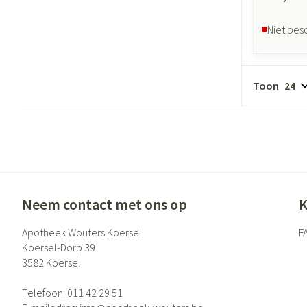
Niet bes
Toon
Neem contact met ons op
K
Apotheek Wouters Koersel
F
Koersel-Dorp 39
3582
Koersel
Telefoon:
011 42 29 51