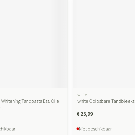
Iwhite
 Whitening Tandpasta Ess. Olie
Iwhite Oplosbare Tandbleekst
ml
€ 25,99
chikbaar
Niet beschikbaar