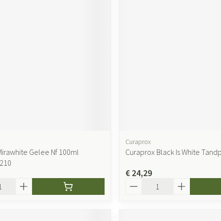
Curaprox
Mirawhite Gelee Nf 100ml
Curaprox Black Is White Tand
9210
€ 24,29
Aantal