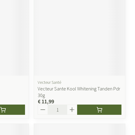
ende middelen
Parfums en geurproducten
Vecteur Santé
Vecteur Sante Kool Whitening Tanden Pdr
CBD
30g
€ 11,99
Aantal