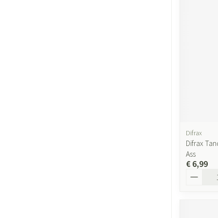
Gezichtsverzor
Pigmentstoornis
Gevoelige huid - 
huid
Gemengde huid
Doffe huid
Toon meer
Difrax
Difrax Ta
Snurken
Ass
€ 6,99
Aantal