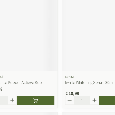
té
Iwhite
ante Poeder Actieve Kool
Iwhite Whitening Serum 30ml
0g
€ 18,99
Aantal