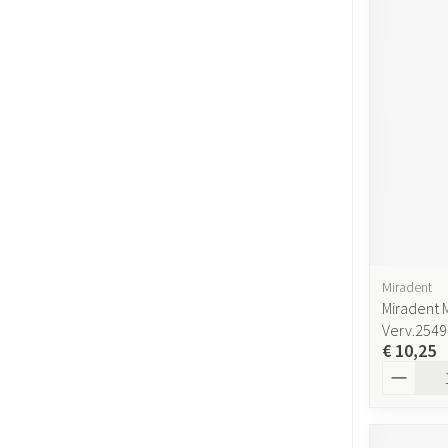
Miradent
Miradent 
Verv.254
€ 10,25
Aantal