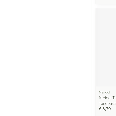
Meridol
Meridol T
Tandpast
€ 5,79