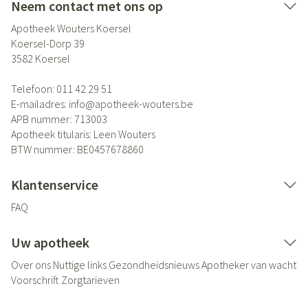
Neem contact met ons op
Apotheek Wouters Koersel
Koersel-Dorp 39
3582
Koersel
Telefoon:
011 42 29 51
E-mailadres:
info@
apotheek-wouters.be
APB nummer:
713003
Apotheek titularis:
Leen Wouters
BTW nummer:
BE0457678860
Klantenservice
FAQ
Uw apotheek
Over ons
Nuttige links
Gezondheidsnieuws
Apotheker van wacht
Voorschrift
Zorgtarieven