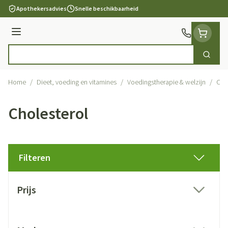
Ga naar de inhoud
Apothekersadvies
Snelle beschikbaarheid
Menu
Zoek
Product, merk, categorie...
Home
/
Dieet, voeding en vitamines
/
Voedingstherapie & welzijn
/
Cho
Cholesterol
Filteren
Doorgaan naar productlijst
Prijs
filter