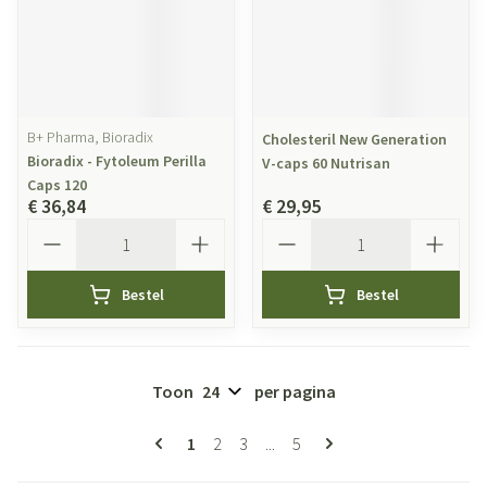
B+ Pharma, Bioradix
Cholesteril New Generation
Bioradix - Fytoleum Perilla
V-caps 60 Nutrisan
Caps 120
€ 36,84
€ 29,95
Aantal
Aantal
Bestel
Bestel
Toon
per pagina
Pagina's
U lees momenteel pagina
Pagina
Pagina
Pagina
1
2
3
...
5