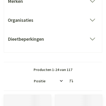
Merken
filter
Organisaties
filter
Dieetbeperkingen
filter
Producten
1
-
24
van
117
Sorteer op: