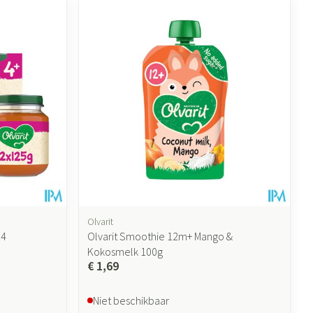
ende middelen
Parfums en geurproducten
Olvarit
04
Olvarit Smoothie 12m+ Mango &
CBD
Kokosmelk 100g
€ 1,69
Niet beschikbaar