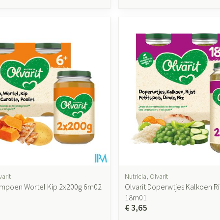
varit
Nutricia, Olvarit
ompoen Wortel Kip 2x200g 6m02
Olvarit Doperwtjes Kalkoen R
18m01
€ 3,65