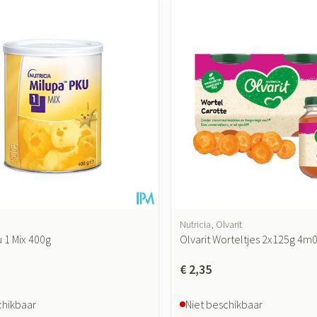
accessoires
Mondmaskers
ging
Supplementen
Insectenwer
sen
geïrriteerde
Nutricia, Olvarit
 1 Mix 400g
Olvarit Worteltjes 2x125g 4m
Zelfbruiner
Scheren
€ 2,35
chikbaar
Niet beschikbaar