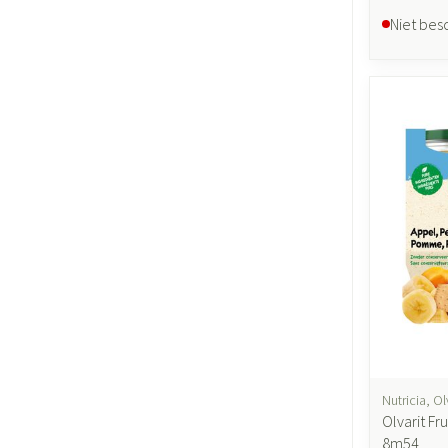
Niet bes
Nutricia, Ol
Olvarit Fr
8m54