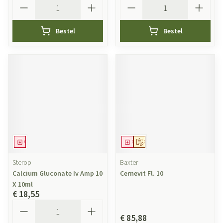
Aantal
Aantal
Bestel
Bestel
Geneesmiddel
Geneesmiddel
Op voorschrift
Sterop
Baxter
Calcium Gluconate Iv Amp 10
Cernevit Fl. 10
X 10ml
€ 18,55
Aantal
€ 85,88