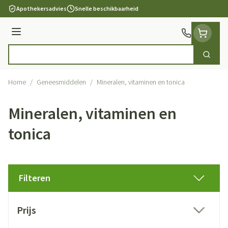
Ga naar de inhoud
Apothekersadvies
Snelle beschikbaarheid
Menu
Zoek
Product, merk, categorie...
Home
/
Geneesmiddelen
/
Mineralen, vitaminen en tonica
Mineralen, vitaminen en
tonica
Filteren
Doorgaan naar productlijst
Prijs
filter