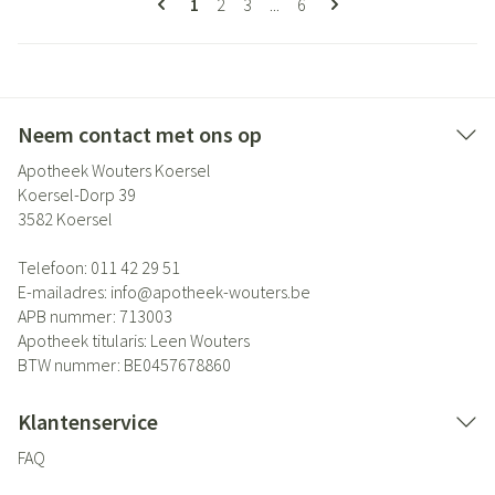
U lees momenteel pagina
Pagina
Pagina
Pagina
1
2
3
...
6
Neem contact met ons op
Apotheek Wouters Koersel
Koersel-Dorp 39
3582
Koersel
Telefoon:
011 42 29 51
E-mailadres:
info@
apotheek-wouters.be
APB nummer:
713003
Apotheek titularis:
Leen Wouters
BTW nummer:
BE0457678860
Klantenservice
FAQ