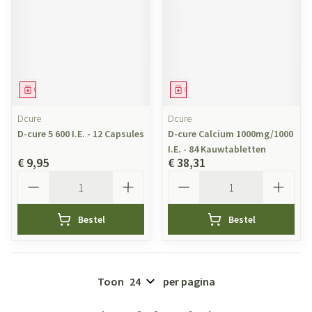
Geneesmiddel
Geneesmiddel
Dcure
Dcure
D-cure 5 600 I.E. - 12 Capsules
D-cure Calcium 1000mg/1000
I.E. - 84 Kauwtabletten
€ 9,95
€ 38,31
Aantal
Aantal
Bestel
Bestel
Toon
per pagina
Pagina's