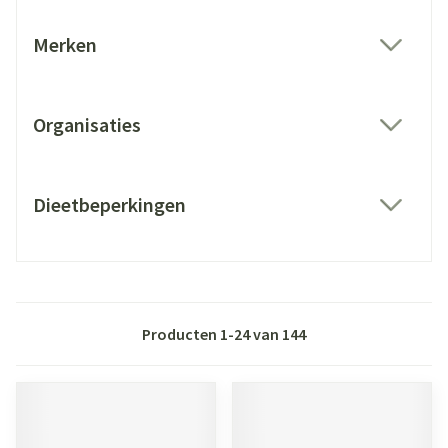
Merken
filter
Organisaties
filter
Dieetbeperkingen
filter
Producten
1
-
24
van
144