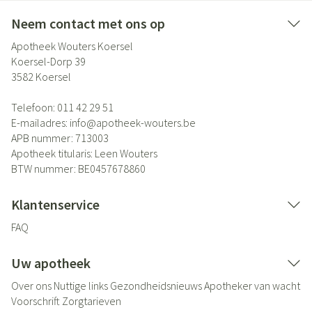
Neem contact met ons op
Apotheek Wouters Koersel
Koersel-Dorp 39
3582
Koersel
Telefoon:
011 42 29 51
E-mailadres:
info@
apotheek-wouters.be
APB nummer:
713003
Apotheek titularis:
Leen Wouters
BTW nummer:
BE0457678860
Klantenservice
FAQ
Uw apotheek
Over ons
Nuttige links
Gezondheidsnieuws
Apotheker van wacht
Voorschrift
Zorgtarieven