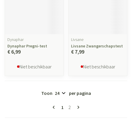
Dynaphar
Livsane
Dynaphar Pregni-test
Livsane Zwangerschapstest
€ 6,99
€ 7,99
Niet beschikbaar
Niet beschikbaar
Toon
per pagina
Pagina's
U lees momenteel pagina
Pagina
1
2