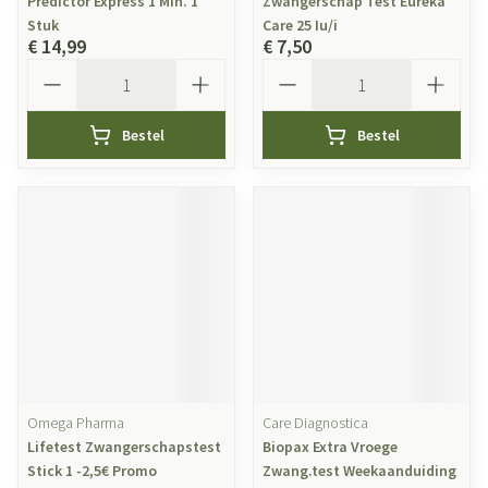
Predictor Express 1 Min. 1
Zwangerschap Test Eureka
Stuk
Care 25 Iu/i
€ 14,99
€ 7,50
Aantal
Aantal
Bestel
Bestel
Omega Pharma
Care Diagnostica
Lifetest Zwangerschapstest
Biopax Extra Vroege
Stick 1 -2,5€ Promo
Zwang.test Weekaanduiding