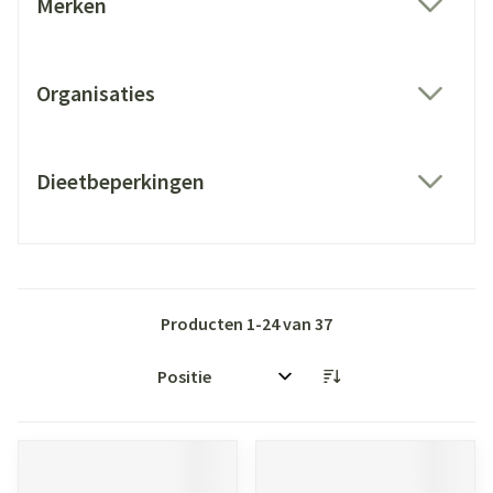
Merken
filter
Organisaties
filter
Dieetbeperkingen
filter
Producten
1
-
24
van
37
Sorteer op: