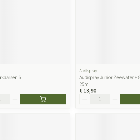
Audispray
rkaarsen 6
Audispray Junior Zeewater + 
25ml
€ 13,90
Aantal