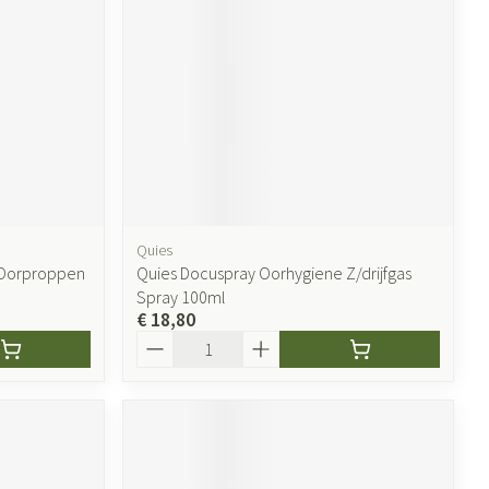
ende middelen
Parfums en geurproducten
Quies
 Oorproppen
Quies Docuspray Oorhygiene Z/drijfgas
Spray 100ml
€ 18,80
CBD
Aantal