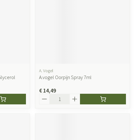
A. Vogel
Glycerol
A.vogel Oorpijn Spray 7ml
€ 14,49
Aantal