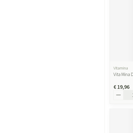
Gezichtsverzor
Pigmentstoornis
Gevoelige huid - 
huid
Gemengde huid
Doffe huid
Toon meer
Vitamina
Vita Mina
€ 19,96
Snurken
Aantal