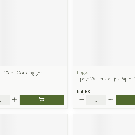
tt 10cc + Oorreingiger
Tippys
Tippys Wattenstaafjes Papier 
€ 4,68
Aantal