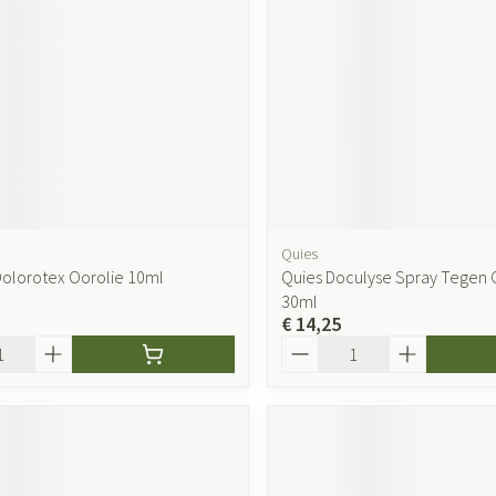
ging
Supplementen
Insectenwer
sen
geïrriteerde
Quies
 Dolorotex Oorolie 10ml
Quies Doculyse Spray Tegen
30ml
€ 14,25
Zelfbruiner
Scheren
Aantal