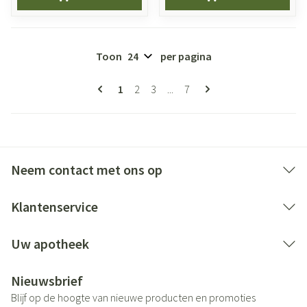
Toon
per pagina
Pagina's
U lees momenteel pagina
Pagina
Pagina
Pagina
1
2
3
...
7
Neem contact met ons op
Klantenservice
Uw apotheek
Nieuwsbrief
Blijf op de hoogte van nieuwe producten en promoties