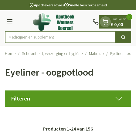
Dia 1 van 1
Ga naar de inhoud
Apothekersadvies
Snelle beschikbaarheid
0
0 artikelen
Menu
€ 0,00
Medicijn
Zoek
Product, merk, categorie...
Home
/
Schoonheid, verzorging en hygiëne
/
Make-up
/
Eyeliner - oog
Eyeliner - oogpotlood
Filteren
Producten
1
-
24
van
156