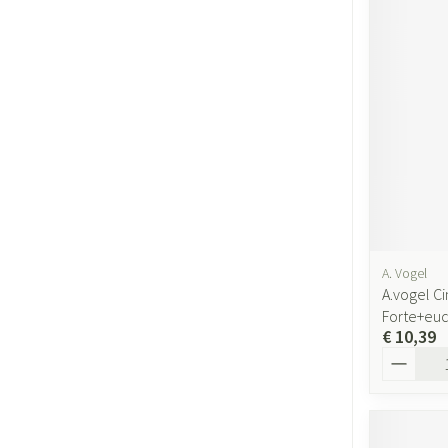
Gezichtsverzor
Pigmentstoornis
Gevoelige huid - 
huid
Gemengde huid
Doffe huid
Toon meer
A. Vogel
A.vogel C
Snurken
Forte+euc
€ 10,39
Aantal