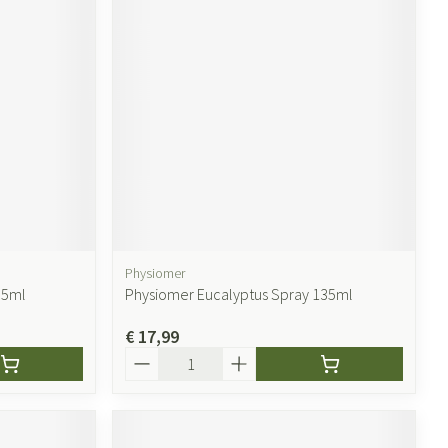
ende middelen
Parfums en geurproducten
Physiomer
35ml
Physiomer Eucalyptus Spray 135ml
CBD
€ 17,99
Aantal