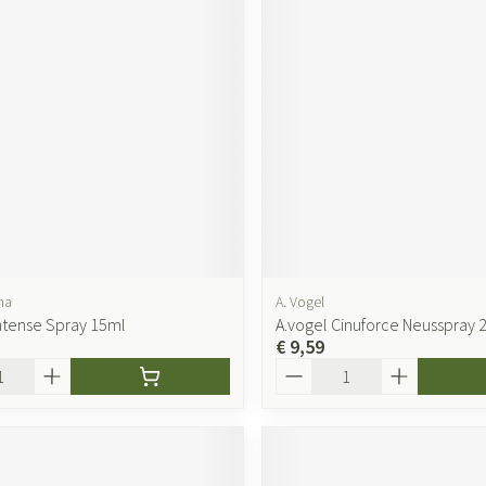
ma
A. Vogel
Intense Spray 15ml
A.vogel Cinuforce Neusspray 
€ 9,59
Aantal