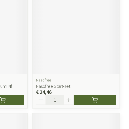
Nasofree
20ml Nf
Nasofree Start-set
€ 24,46
Aantal