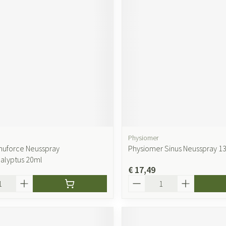
ging
Supplementen
Insectenwer
sen
geïrriteerde
Physiomer
inuforce Neusspray
Physiomer Sinus Neusspray 1
Zelfbruiner
Scheren
alyptus 20ml
€ 17,49
Aantal