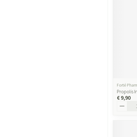
Forté Phar
Propolis 
€ 9,90
Aantal