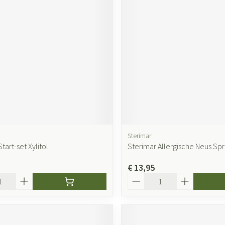
Sterimar
tart-set Xylitol
Sterimar Allergische Neus Sp
€ 13,95
Aantal