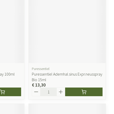
Puressentiel
ray 100ml
Puressentiel Ademhal.sinus Expr.neusspray
Bio 15ml
€ 13,30
Aantal