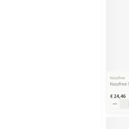
Nasofree
Nasofree S
€ 24,46
Aantal