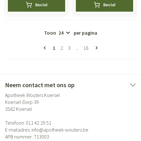
Bestel
Bestel
Toon
per pagina
Pagina's
U lees momenteel pagina
Pagina
Pagina
Pagina
1
2
3
...
16
Neem contact met ons op
Apotheek Wouters Koersel
Koersel-Dorp 39
3582
Koersel
Telefoon:
011 42 29 51
E-mailadres:
info@
apotheek-wouters.be
APB nummer:
713003