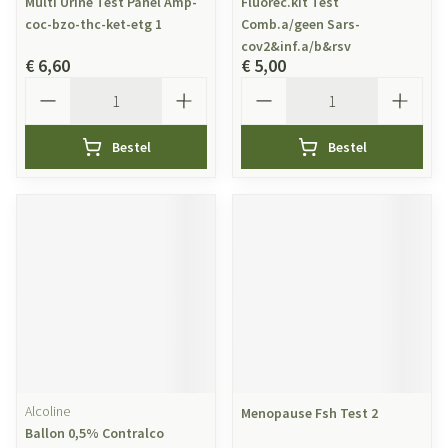
Multi Urine Test Panel Amp-
Fluorec.kit Test
coc-bzo-thc-ket-etg 1
Comb.a/geen Sars-
cov2&inf.a/b&rsv
€ 6,60
€ 5,00
Aantal
Aantal
Bestel
Bestel
Alcoline
Menopause Fsh Test 2
Ballon 0,5% Contralco