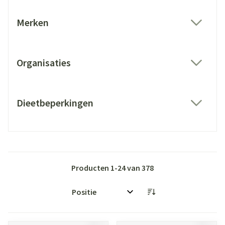
Merken
filter
Organisaties
filter
Dieetbeperkingen
filter
Producten
1
-
24
van
378
Sorteer op: