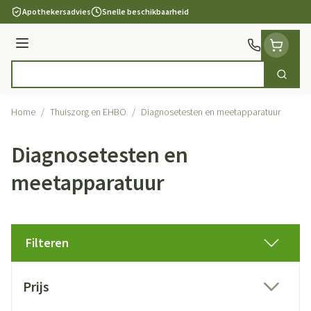
Ga naar de inhoud
Apothekersadvies
Snelle beschikbaarheid
Menu
Zoek
Product, merk, categorie...
Home
/
Thuiszorg en EHBO
/
Diagnosetesten en meetapparatuur
Diagnosetesten en
meetapparatuur
Filteren
Doorgaan naar productlijst
Prijs
filter