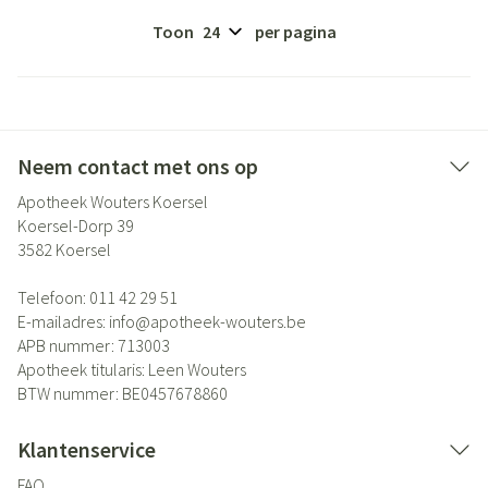
Toon
per pagina
Neem contact met ons op
Apotheek Wouters Koersel
Koersel-Dorp 39
3582
Koersel
Telefoon:
011 42 29 51
E-mailadres:
info@
apotheek-wouters.be
APB nummer:
713003
Apotheek titularis:
Leen Wouters
BTW nummer:
BE0457678860
Klantenservice
FAQ