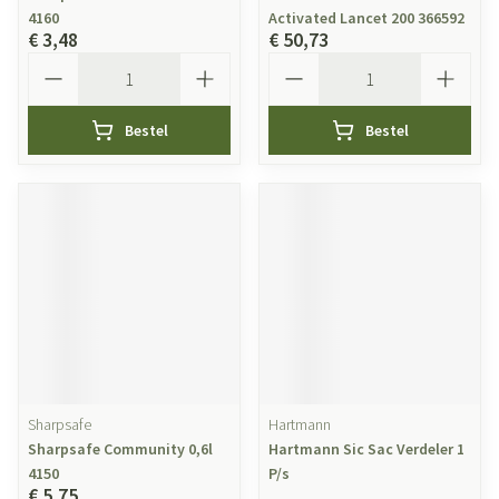
4160
Activated Lancet 200 366592
€ 3,48
€ 50,73
Aantal
Aantal
Bestel
Bestel
Sharpsafe
Hartmann
Sharpsafe Community 0,6l
Hartmann Sic Sac Verdeler 1
4150
P/s
€ 5,75