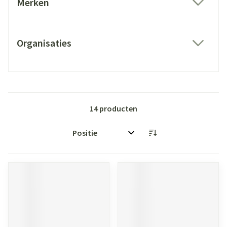
Merken
filter
Organisaties
filter
14
producten
Sorteer op: