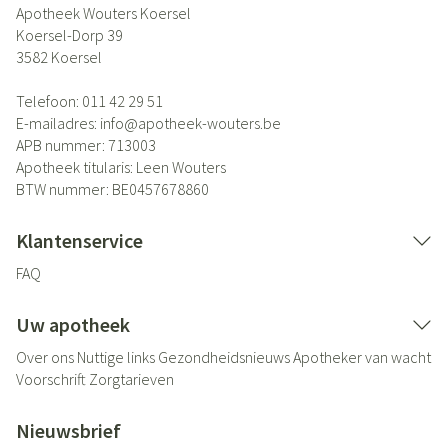
Apotheek Wouters Koersel
Koersel-Dorp 39
3582
Koersel
Telefoon:
011 42 29 51
E-mailadres:
info@
apotheek-wouters.be
APB nummer:
713003
Apotheek titularis:
Leen Wouters
BTW nummer:
BE0457678860
Klantenservice
FAQ
Uw apotheek
Over ons
Nuttige links
Gezondheidsnieuws
Apotheker van wacht
Voorschrift
Zorgtarieven
Nieuwsbrief