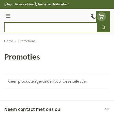
Ga naar de inhoud
Apothekersadvies
Snelle beschikbaarheid
Menu
Zoek
Product, merk, categorie...
Home
/
Promotions
Promoties
Geen producten gevonden voor deze selectie.
Neem contact met ons op