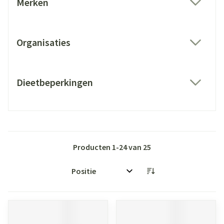
Merken
filter
Organisaties
filter
Dieetbeperkingen
filter
Producten
1
-
24
van
25
Sorteer op: