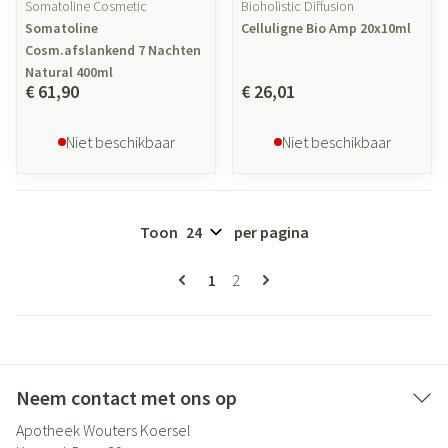
Somatoline Cosmetic
Bioholistic Diffusion
Somatoline
Celluligne Bio Amp 20x10ml
Cosm.afslankend 7 Nachten
Natural 400ml
€ 61,90
€ 26,01
Niet beschikbaar
Niet beschikbaar
Toon
per pagina
Pagina's
U lees momenteel pagina
Pagina
1
2
Neem contact met ons op
Apotheek Wouters Koersel