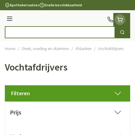
Ga naar de inhoud
Apothekersadvies
Snelle beschikbaarheid
Menu
Zoek
Product, merk, categorie...
Home
/
Dieet, voeding en vitamines
/
Afslanken
/
Vochtafdrijvers
Vochtafdrijvers
Filteren
Doorgaan naar productlijst
Prijs
filter