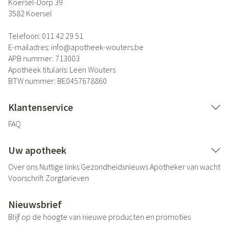
Koersel-Dorp 39
3582
Koersel
Telefoon:
011 42 29 51
E-mailadres:
info@
apotheek-wouters.be
APB nummer:
713003
Apotheek titularis:
Leen Wouters
BTW nummer:
BE0457678860
Klantenservice
FAQ
Uw apotheek
Over ons
Nuttige links
Gezondheidsnieuws
Apotheker van wacht
Voorschrift
Zorgtarieven
Nieuwsbrief
Blijf op de hoogte van nieuwe producten en promoties