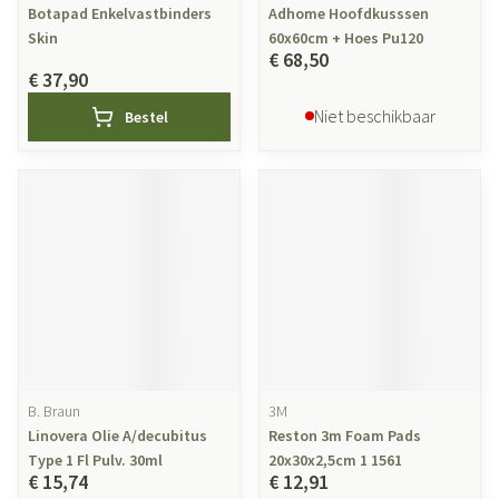
Botapad Enkelvastbinders
Adhome Hoofdkusssen
Skin
60x60cm + Hoes Pu120
€ 68,50
€ 37,90
Niet beschikbaar
Bestel
B. Braun
3M
Linovera Olie A/decubitus
Reston 3m Foam Pads
Type 1 Fl Pulv. 30ml
20x30x2,5cm 1 1561
€ 15,74
€ 12,91