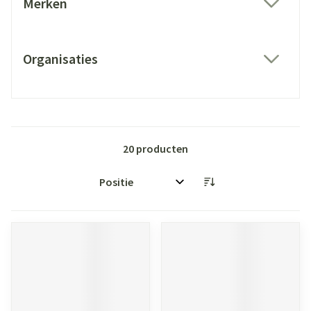
Merken
filter
Organisaties
filter
20
producten
Sorteer op: