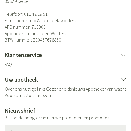
3582
Koersel
Telefoon:
011 42 29 51
E-mailadres:
info@
apotheek-wouters.be
APB nummer:
713003
Apotheek titularis:
Leen Wouters
BTW nummer:
BE0457678860
Klantenservice
FAQ
Uw apotheek
Over ons
Nuttige links
Gezondheidsnieuws
Apotheker van wacht
Voorschrift
Zorgtarieven
Nieuwsbrief
Blijf op de hoogte van nieuwe producten en promoties
E-mail adres