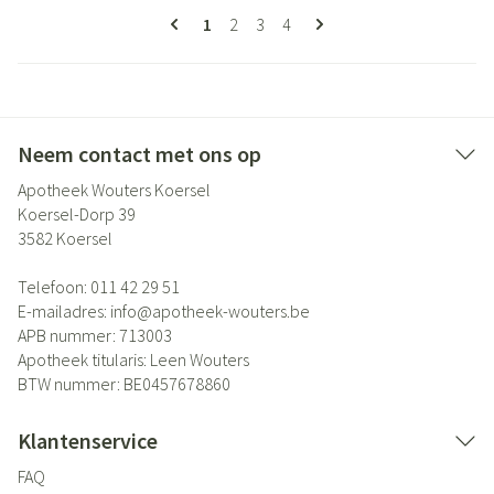
Pagina's
U lees momenteel pagina
Pagina
Pagina
Pagina
1
2
3
4
Neem contact met ons op
Apotheek Wouters Koersel
Koersel-Dorp 39
3582
Koersel
Telefoon:
011 42 29 51
E-mailadres:
info@
apotheek-wouters.be
APB nummer:
713003
Apotheek titularis:
Leen Wouters
BTW nummer:
BE0457678860
Klantenservice
FAQ