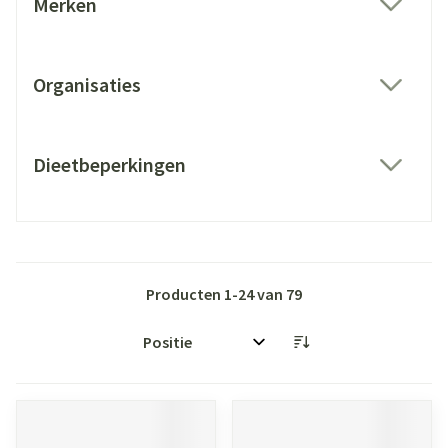
Merken
filter
Organisaties
filter
Dieetbeperkingen
filter
Producten
1
-
24
van
79
Sorteer op: