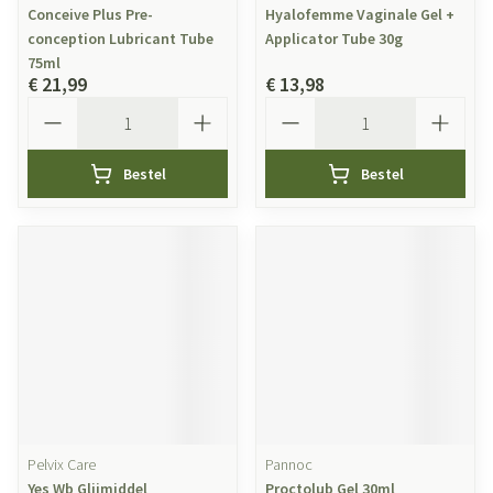
Conceive Plus Pre-
Hyalofemme Vaginale Gel +
conception Lubricant Tube
Applicator Tube 30g
75ml
€ 21,99
€ 13,98
Aantal
Aantal
Bestel
Bestel
Pelvix Care
Pannoc
Yes Wb Glijmiddel
Proctolub Gel 30ml