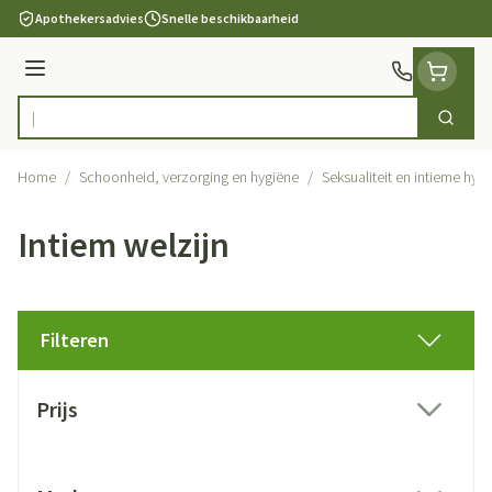
Ga naar de inhoud
Apothekersadvies
Snelle beschikbaarheid
Menu
Zoek
Product, merk, categorie...
Home
/
Schoonheid, verzorging en hygiëne
/
Seksualiteit en intieme hyg
Intiem welzijn
Filteren
Doorgaan naar productlijst
Prijs
filter