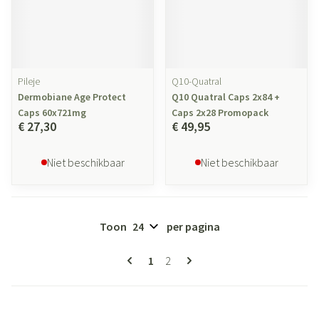
Pileje
Q10-Quatral
Dermobiane Age Protect
Q10 Quatral Caps 2x84 +
Caps 60x721mg
Caps 2x28 Promopack
€ 27,30
€ 49,95
Niet beschikbaar
Niet beschikbaar
Toon
per pagina
Pagina's
U lees momenteel pagina
Pagina
1
2