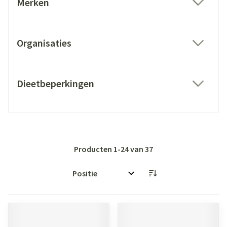
Merken
filter
Organisaties
filter
Dieetbeperkingen
filter
Producten
1
-
24
van
37
Sorteer op: