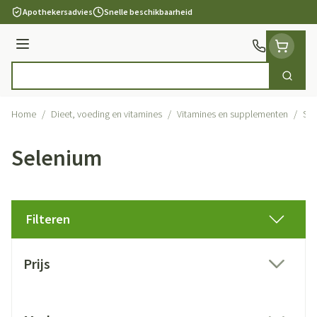
Ga naar de inhoud
Apothekersadvies
Snelle beschikbaarheid
Menu
Zoek
Product, merk, categorie...
Home
/
Dieet, voeding en vitamines
/
Vitamines en supplementen
/
Sel
Selenium
Filteren
Doorgaan naar productlijst
Prijs
filter