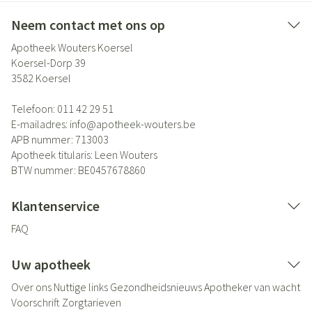
Neem contact met ons op
Apotheek Wouters Koersel
Koersel-Dorp 39
3582
Koersel
Telefoon:
011 42 29 51
E-mailadres:
info@
apotheek-wouters.be
APB nummer:
713003
Apotheek titularis:
Leen Wouters
BTW nummer:
BE0457678860
Klantenservice
FAQ
Uw apotheek
Over ons
Nuttige links
Gezondheidsnieuws
Apotheker van wacht
Voorschrift
Zorgtarieven