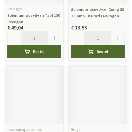
Revogan
Selenium-ace+d+zn Comp 30
Selenium-ace+d+zn Tabl 180
+ Comp 10 Gratis Revogan
Revogan
€ 49,04
€ 13,53
Aantal
Aantal
Bestel
Bestel
pure encapsulations
Solgar