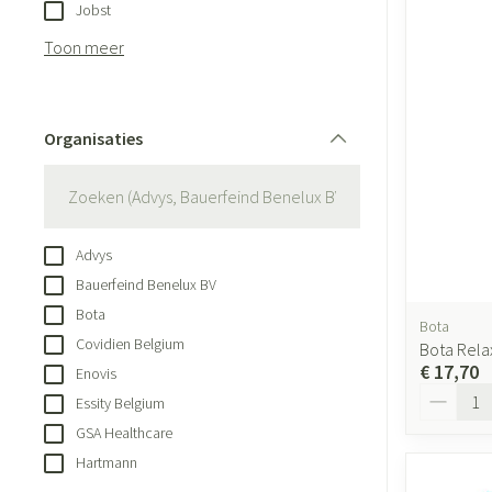
Aerosol toestell
Jobst
Blaren
Creme, gel en sp
Aerosol accessoi
Toon meer
Eelt
Zuurstof
Eksteroog - likdo
Ademhalingsste
Toon meer
Organisaties
filter
Spieren en gewr
Specifiek voor
Naalden en spui
Advys
Lichaamsverzorg
Spuiten
Bauerfeind Benelux BV
Infecties
Deodorant
Oplossing voor in
Bota
Bota
Covidien Belgium
Gezichtsverzorgi
Naalden
Bota Rela
€ 17,70
Luizen
Enovis
Naalden voor ins
Aantal
Essity Belgium
pennaalden
GSA Healthcare
Toon meer
Diagnostica
Hartmann