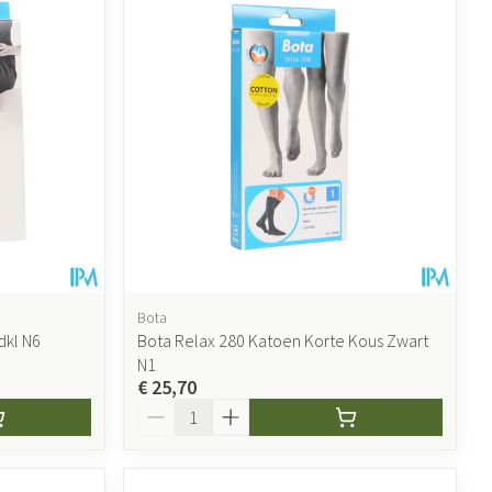
ende middelen
Parfums en geurproducten
Bota
dkl N6
Bota Relax 280 Katoen Korte Kous Zwart
N1
CBD
€ 25,70
Aantal