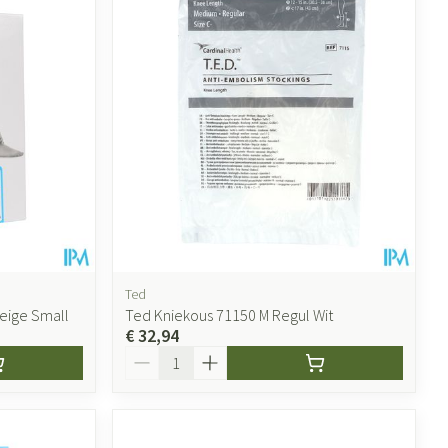
Ted
Beige Small
Ted Kniekous 71150 M Regul Wit
€ 32,94
Aantal