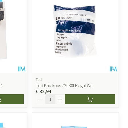
Ted
N4
Ted Kniekous 72030l Regul Wit
€ 32,94
Aantal