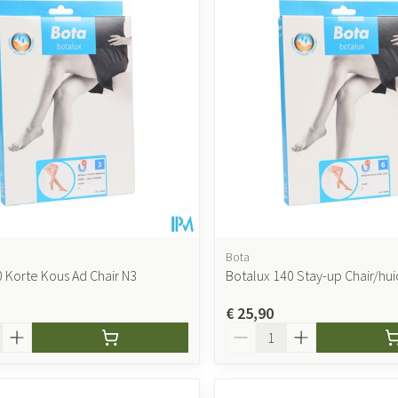
accessoires
Mondmaskers
ging
Supplementen
Insectenwer
sen
geïrriteerde
Bota
0 Korte Kous Ad Chair N3
Botalux 140 Stay-up Chair/hui
Zelfbruiner
Scheren
€ 25,90
Aantal