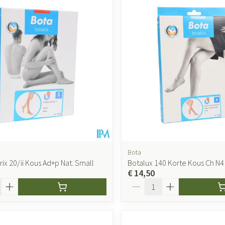
Bota
ix 20/ii Kous Ad+p Nat. Small
Botalux 140 Korte Kous Ch N4
€ 14,50
Aantal