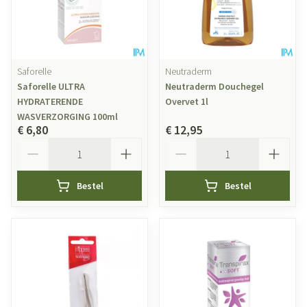
Saforelle
Neutraderm
Saforelle ULTRA
Neutraderm Douchegel
HYDRATERENDE
Overvet 1l
WASVERZORGING 100ml
€ 6,80
€ 12,95
Aantal
Aantal
Bestel
Bestel