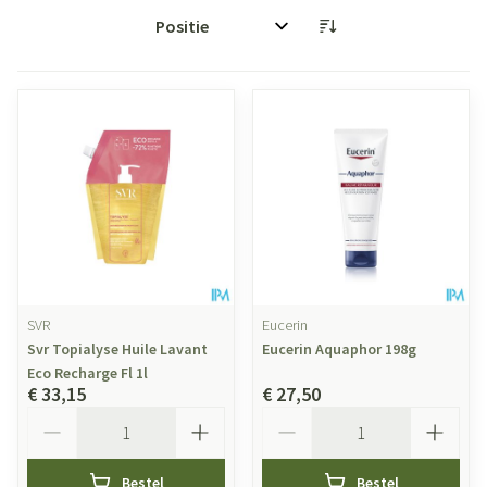
Sorteer op:
SVR
Eucerin
Svr Topialyse Huile Lavant
Eucerin Aquaphor 198g
Eco Recharge Fl 1l
€ 33,15
€ 27,50
Aantal
Aantal
Bestel
Bestel