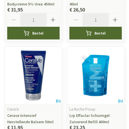
Bodycreme 5% Urea 450ml
40ml
€ 31,95
€ 26,50
Aantal
Aantal
Bestel
Bestel
CeraVe
La Roche Posay
Cerave Intensief
Lrp Effaclar Schuimgel
Herstellende Balsem 50ml
Zuiverend Refill 400ml
€ 11,95
€ 23,25