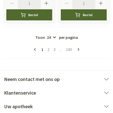
Bestel
Bestel
Toon
per pagina
Pagina's
U lees momenteel pagina
Pagina
Pagina
Pagina
1
2
3
...
140
Neem contact met ons op
Klantenservice
Uw apotheek