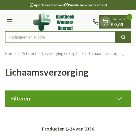
Dia 1 van 1
Ga naar de inhoud
Apothekersadvies
Snelle beschikbaarheid
0
0 artikelen
Menu
€ 0,00
M
Zoek
Product, merk, categorie...
Home
/
Schoonheid, verzorging en hygiëne
/
Lichaamsverzorging
Lichaamsverzorging
Filteren
Producten
1
-
24
van
3356