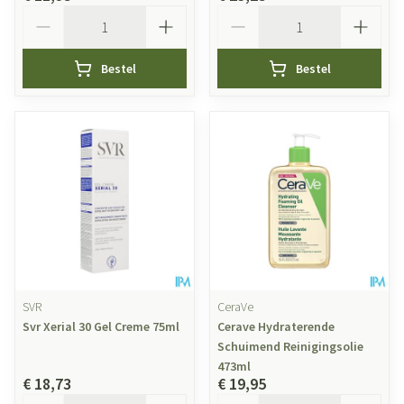
Aantal
Aantal
Bestel
Bestel
SVR
CeraVe
Svr Xerial 30 Gel Creme 75ml
Cerave Hydraterende
Schuimend Reinigingsolie
473ml
€ 18,73
€ 19,95
Aantal
Aantal