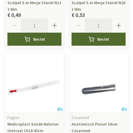
Scalpel S.m Mesje Steriel N12
Scalpel S.m Mesje Steriel N20
1 Wm
1 Wm
€ 0,49
€ 0,53
Aantal
Aantal
Bestel
Bestel
Fagron
Covarmed
Medicoplast Sonde Nelaton
Anatomisch Pincet 16cm
Uretraal Ch18 43cm
Covarmed