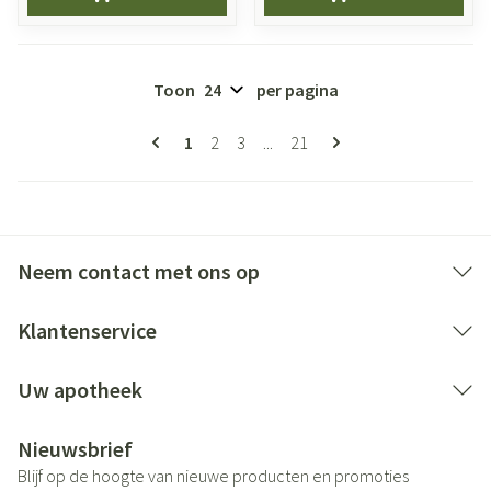
Toon
per pagina
Pagina's
U lees momenteel pagina
Pagina
Pagina
Pagina
1
2
3
...
21
Neem contact met ons op
Klantenservice
Uw apotheek
Nieuwsbrief
Blijf op de hoogte van nieuwe producten en promoties