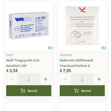
Wolf
Vitamed
Wolf Tongspatel 1ste
Elektrode Zelfklevend
Kwaliteit 100
Standaard 5x5cm 4
€ 3,54
€ 7,95
Aantal
Aantal
Bestel
Bestel