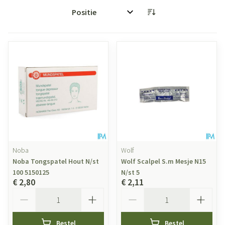
Sorteer op:
Noba
Wolf
Noba Tongspatel Hout N/st
Wolf Scalpel S.m Mesje N15
100 5150125
N/st 5
€ 2,80
€ 2,11
Aantal
Aantal
Bestel
Bestel