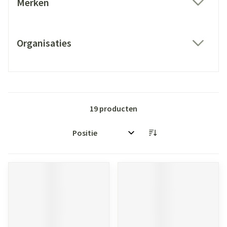
Merken
filter
Organisaties
filter
19
producten
Sorteer op: