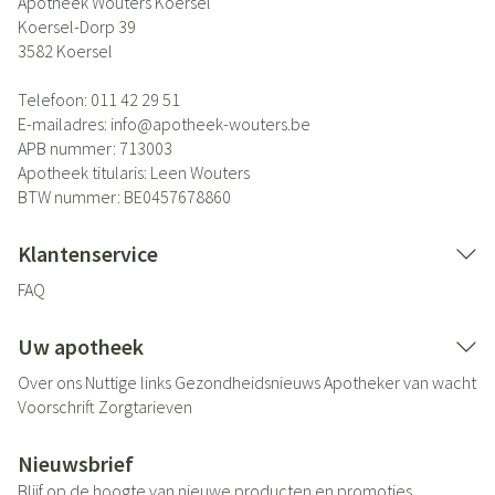
Apotheek Wouters Koersel
Koersel-Dorp 39
3582
Koersel
Telefoon:
011 42 29 51
E-mailadres:
info@
apotheek-wouters.be
APB nummer:
713003
Apotheek titularis:
Leen Wouters
BTW nummer:
BE0457678860
Klantenservice
FAQ
Uw apotheek
Over ons
Nuttige links
Gezondheidsnieuws
Apotheker van wacht
Voorschrift
Zorgtarieven
Nieuwsbrief
Blijf op de hoogte van nieuwe producten en promoties