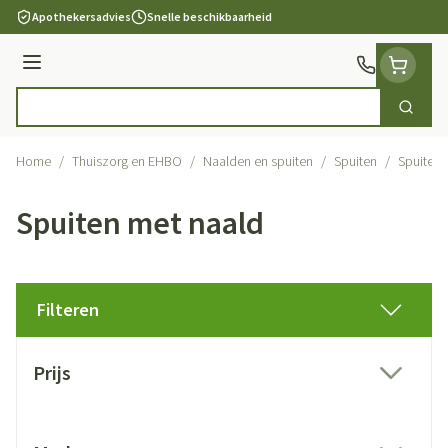
Ga naar de inhoud
Apothekersadvies
Snelle beschikbaarheid
Menu
Zoek
Product, merk, categorie...
Home
/
Thuiszorg en EHBO
/
Naalden en spuiten
/
Spuiten
/
Spuiten 
Spuiten met naald
Filteren
Doorgaan naar productlijst
Prijs
filter