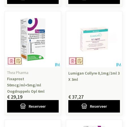
Geneesmiddel
Op voorschrift
Geneesmiddel
Op voorschrift
Thea Pharma
Lumigan Collyre 0,1mg/1ml 3
Fixaprost
X 3ml
50mcg/ml+5mg/ml
Oogdruppels Opl 6ml
€ 29,19
€ 37,27
Reserveer
Reserveer