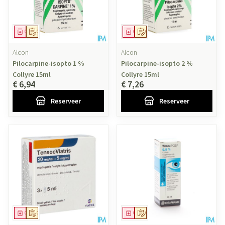
Geneesmiddel
Op voorschrift
Geneesmiddel
Op voorschrift
Alcon
Alcon
Pilocarpine-isopto 1 %
Pilocarpine-isopto 2 %
Collyre 15ml
Collyre 15ml
€ 6,94
€ 7,26
Reserveer
Reserveer
Geneesmiddel
Op voorschrift
Geneesmiddel
Op voorschrift