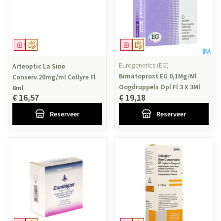
Geneesmiddel
Op voorschrift
Geneesmiddel
Op voorschrift
Eurogenerics (EG)
Arteoptic La Sine
Bimatoprost EG 0,1Mg/Ml
Conserv.20mg/ml Collyre Fl
Oogdruppels Opl Fl 3 X 3Ml
8ml
€ 16,57
€ 19,18
Reserveer
Reserveer