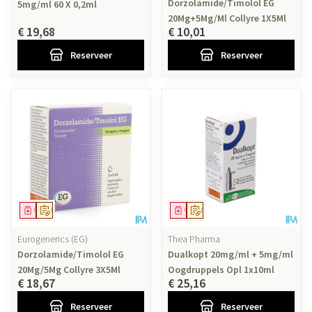
Dorzolamide/Timolol EG
5mg/ml 60 X 0,2ml
20Mg+5Mg/Ml Collyre 1X5Ml
€ 19,68
€ 10,01
Reserveer
Reserveer
Geneesmiddel
Op voorschrift
Geneesmiddel
Op voorschrift
Eurogenerics (EG)
Thea Pharma
Dorzolamide/Timolol EG
Dualkopt 20mg/ml + 5mg/ml
20Mg/5Mg Collyre 3X5Ml
Oogdruppels Opl 1x10ml
€ 18,67
€ 25,16
Reserveer
Reserveer