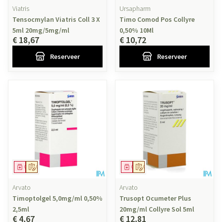
Viatris
Ursapharm
Tensocmylan Viatris Coll 3 X
Timo Comod Pos Collyre
5ml 20mg/5mg/ml
0,50% 10Ml
€ 18,67
€ 10,72
Reserveer
Reserveer
Geneesmiddel
Op voorschrift
Geneesmiddel
Op voorschrift
Arvato
Arvato
Timoptolgel 5,0mg/ml 0,50%
Trusopt Ocumeter Plus
2,5ml
20mg/ml Collyre Sol 5ml
€ 4,67
€ 12,81