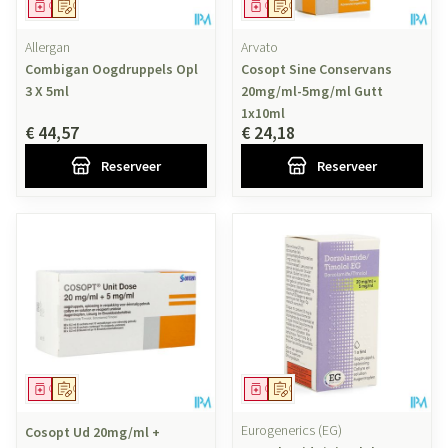
Geneesmiddel
Op voorschrift
Geneesmiddel
Op voorschrift
Allergan
Arvato
Combigan Oogdruppels Opl
Cosopt Sine Conservans
3 X 5ml
20mg/ml-5mg/ml Gutt
1x10ml
€ 44,57
€ 24,18
Reserveer
Reserveer
Geneesmiddel
Op voorschrift
Geneesmiddel
Op voorschrift
Eurogenerics (EG)
Cosopt Ud 20mg/ml +