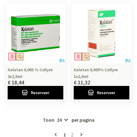
Geneesmiddel
Op voorschrift
Geneesmiddel
Op voorschrift
Xalatan 0,005 % Collyre
Xalatan 0,005% Collyre
3x2,5ml
1x2,5ml
€ 18,44
€ 11,32
Reserveer
Reserveer
Toon
per pagina
Pagina's
U lees momenteel pagina
Pagina
1
2