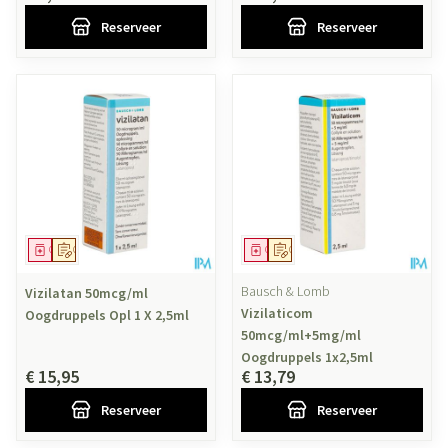
Reserveer
Reserveer
Geneesmiddel
Op voorschrift
Geneesmiddel
Op voorschrift
Bausch & Lomb
Vizilatan 50mcg/ml
Vizilaticom
Oogdruppels Opl 1 X 2,5ml
50mcg/ml+5mg/ml
Oogdruppels 1x2,5ml
€ 15,95
€ 13,79
Reserveer
Reserveer