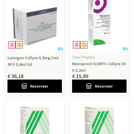
Geneesmiddel
Op voorschrift
Geneesmiddel
Op voorschrift
Thea Pharma
Lumigan Collyre 0,3mg/1ml
Monoprost 0,005% Collyre 30
90 X 0,4ml Ud
X 0,2ml
€ 36,18
€ 15,95
Reserveer
Reserveer