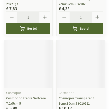
25x2 P/s
7cmx 5cm 5 32902
€ 7,83
€ 4,38
Aantal
Aantal
Bestel
Bestel
Cosmopor
Cosmopor
Cosmopor Sterile Selfcare
Cosmopor Transparent
7,2x5cm 5
9cmx10cm 5 9010521
€ 5,99
€ 10,12