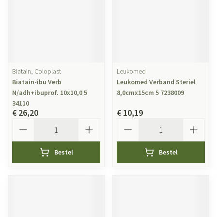
Biatain, Coloplast
Leukomed
Biatain-ibu Verb
Leukomed Verband Steriel
N/adh+ibuprof. 10x10,0 5
8,0cmx15cm 5 7238009
34110
€ 26,20
€ 10,19
Aantal
Aantal
Bestel
Bestel