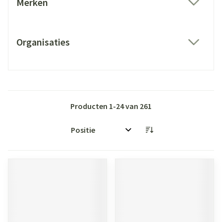
Merken
filter
Organisaties
filter
Producten
1
-
24
van
261
Sorteer op: