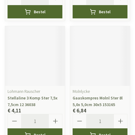
Bestel
Bestel
Lohmann Rauscher
Molnlycke
Stellaline 3 Komp Ster 7,5x
Gaaskompres Molnl Ster 8l
7,5cm 12 36038
5,0x 5,0cm 30x5 153165
€ 4,11
€ 6,84
Aantal
Aantal