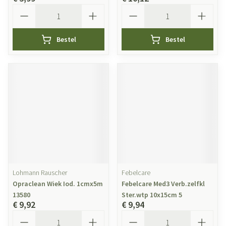
Aantal
Aantal
Bestel
Bestel
Lohmann Rauscher
Febelcare
Opraclean Wiek Iod. 1cmx5m
Febelcare Med3 Verb.zelfkl
13580
Ster.wtp 10x15cm 5
€ 9,92
€ 9,94
Aantal
Aantal