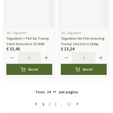
3M, Tegaderm
3M, Tegaderm
Tegaderm + Pad 3m Transp
Tegaderm 3m Film Dressing
Steril 9cmx10cm 25 3586
Transp 10x12cm 5 1626p
€ 33,46
€ 13,24
Aantal
Aantal
Bestel
Bestel
Toon
per pagina
Pagina's
U lees momenteel pagina
Pagina
Pagina
Pagina
1
2
3
...
11