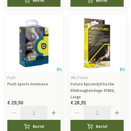
Bestel
Bestel
Push
3M, Futuro
Push Sports Armbrace
Futuro Epicondylitische
Elleboogbandage 47863,
Large
€ 29,50
€ 28,91
Aantal
Aantal
Bestel
Bestel