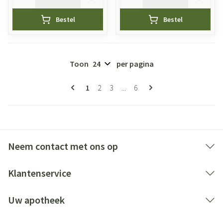
Bestel
Bestel
Toon
per pagina
Pagina's
U lees momenteel pagina
Pagina
Pagina
Pagina
1
2
3
...
6
Neem contact met ons op
Klantenservice
Uw apotheek