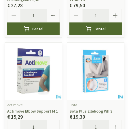
€ 27,28
€ 79,50
Aantal
Aantal
Bestel
Bestel
Actimove
Bota
Actimove Elbow Support M 1
Bota Plus Elleboog Wh S
€ 15,29
€ 19,30
Aantal
Aantal