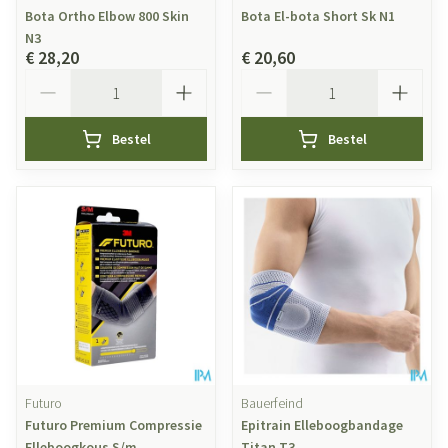
Bota Ortho Elbow 800 Skin
Bota El-bota Short Sk N1
N3
€ 28,20
€ 20,60
Aantal
Aantal
Bestel
Bestel
Futuro
Bauerfeind
Futuro Premium Compressie
Epitrain Elleboogbandage
Elleboogkous S/m
Titan T3